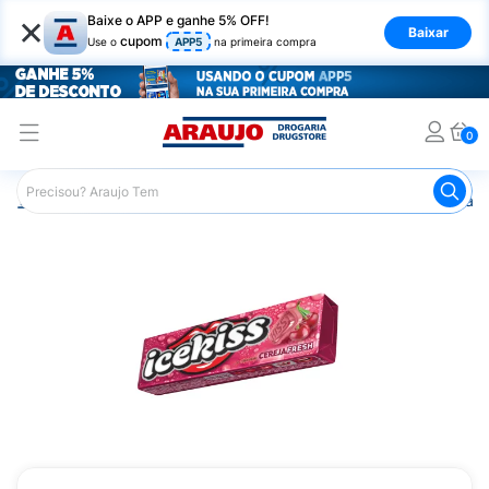
×
Baixe o APP e ganhe 5% OFF!
Baixar
cupom
Use o
APP5
na primeira compra
0
Araujo
Mercado
Doces e Bombonieres
Balas
Bala