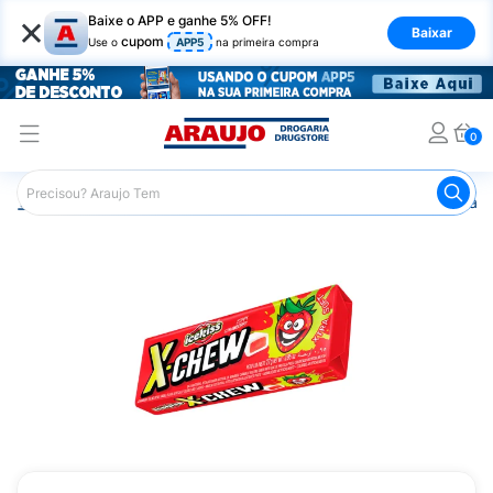
×
Baixe o APP e ganhe 5% OFF!
Baixar
cupom
Use o
APP5
na primeira compra
0
Araujo
Mercado
Doces e Bombonieres
Balas
Bala