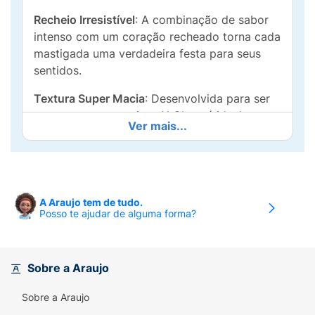
Recheio Irresistível
: A combinação de sabor
intenso com um coração recheado torna cada
mastigada uma verdadeira festa para seus
sentidos.
Textura Super Macia
: Desenvolvida para ser
extramamente macia, a X-Chew é ideal para
Ver mais...
qualquer ocasião, seja em casa, no trabalho
ou em movimento.
Peso Ideal:
Com 27g em cada embalagem, é
fácil de levar para onde quer que você vá,
A Araujo tem de tudo.
garantindo que você sempre tenha um
Posso te ajudar de alguma forma?
momento de prazer à mão.
Se você é fã de balas e adora experimentar
Sobre a Araujo
novos sabores, a X-Chew Strawberry é a
escolha certa! Traga um pouco de diversão
Sobre a Araujo
ao seu dia e compartilhe essa delícia com