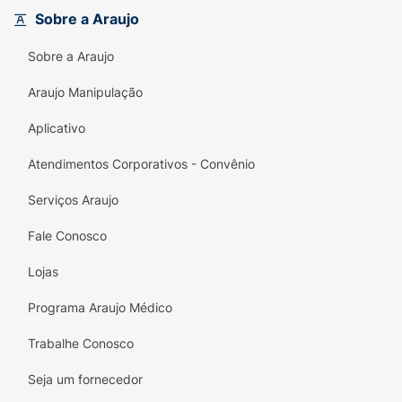
Digital Western Home é a ferramenta que
Sobre a Araujo
faltava na sua cozinha. Não perca a chance
Sobre a Araujo
de transformar sua experiência na cozinha
com precisão e estilo!
Araujo Manipulação
Aplicativo
Atendimentos Corporativos - Convênio
Serviços Araujo
Fale Conosco
Lojas
Programa Araujo Médico
Trabalhe Conosco
Seja um fornecedor