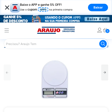
×
Baixe o APP e ganhe 5% OFF!
Baixar
cupom
Use o
APP5
na primeira compra
0
Araujo
Mercado
Casa e Utilidades
Cozinha
Balan