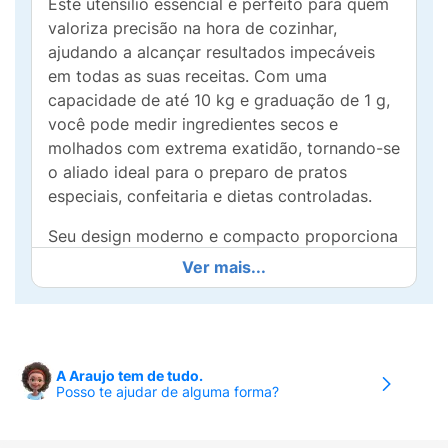
Este utensílio essencial é perfeito para quem
valoriza precisão na hora de cozinhar,
ajudando a alcançar resultados impecáveis
em todas as suas receitas. Com uma
capacidade de até 10 kg e graduação de 1 g,
você pode medir ingredientes secos e
molhados com extrema exatidão, tornando-se
o aliado ideal para o preparo de pratos
especiais, confeitaria e dietas controladas.
Seu design moderno e compacto proporciona
facilidade de uso e armazenamento, enquanto
Ver mais...
o visor digital permite ler as medidas
claramente. A balança ainda conta com
funções práticas, como zero/reset, garantindo
que você possa pesar diversos ingredientes
A Araujo tem de tudo.
em um único recipiente sem complicações.
Posso te ajudar de alguma forma?
Seja você um chef de cozinha experiente ou
um amante da culinária doméstica, a Balança