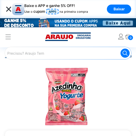
×
Baixe o APP e ganhe 5% OFF!
Baixar
cupom
Use o
APP5
na primeira compra
0
Araujo
Mercado
Doces e Bombonieres
Balas
Bala