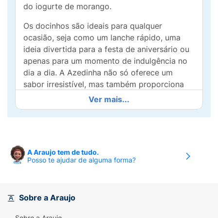
do iogurte de morango.
Os docinhos são ideais para qualquer
ocasião, seja como um lanche rápido, uma
ideia divertida para a festa de aniversário ou
apenas para um momento de indulgência no
dia a dia. A Azedinha não só oferece um
sabor irresistível, mas também proporciona
uma ótima experiência de mastigação,
Ver mais...
tornando cada pedaço uma verdadeira
explosão de sabor.
Sua prática embalagem permite fácil
transporte, garantindo que você tenha suas
A Araujo tem de tudo.
Posso te ajudar de alguma forma?
Azedinhas sempre à mão. Além disso, são
perfeitas para compartilhar com amigos e
familiares, trazendo sorrisos a todos.
Sobre a Araujo
Adicione a Azedinha Yogurte à sua lista de
compras e experimente essa deliciosa
Sobre a Araujo