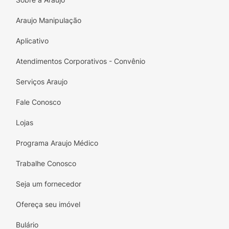
combinação de sabores. Deixe-se levar pela
Araujo Manipulação
doçura e pela leve acidez, e transforme seus
momentos em experiências ainda mais
Aplicativo
saborosas!
Atendimentos Corporativos - Convênio
Serviços Araujo
Fale Conosco
Lojas
Programa Araujo Médico
Trabalhe Conosco
Seja um fornecedor
Ofereça seu imóvel
Bulário