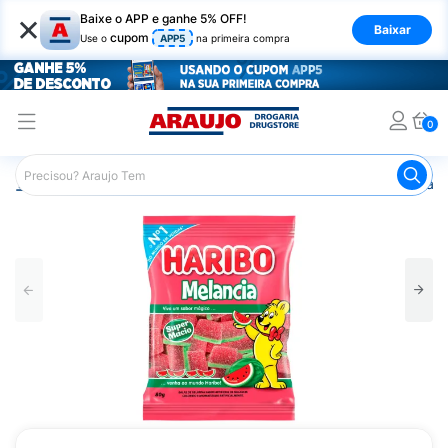
×
Baixe o APP e ganhe 5% OFF!
Baixar
cupom
Use o
APP5
na primeira compra
0
Araujo
Mercado
Doces e Bombonieres
Balas
Bala