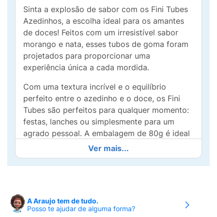
Sinta a explosão de sabor com os Fini Tubes
Azedinhos, a escolha ideal para os amantes
de doces! Feitos com um irresistível sabor
morango e nata, esses tubos de goma foram
projetados para proporcionar uma
experiência única a cada mordida.
Com uma textura incrível e o equilíbrio
perfeito entre o azedinho e o doce, os Fini
Tubes são perfeitos para qualquer momento:
festas, lanches ou simplesmente para um
agrado pessoal. A embalagem de 80g é ideal
para compartilhar (ou não!) e garantir
Ver mais...
momentos de diversão.
São fáceis de levar na bolsa ou na mochila,
tornando-se o lanche perfeito para aquele dia
corrido. Além disso, a qualidade Fini garante
A Araujo tem de tudo.
Posso te ajudar de alguma forma?
que você tenha sempre o sabor e a suavidade