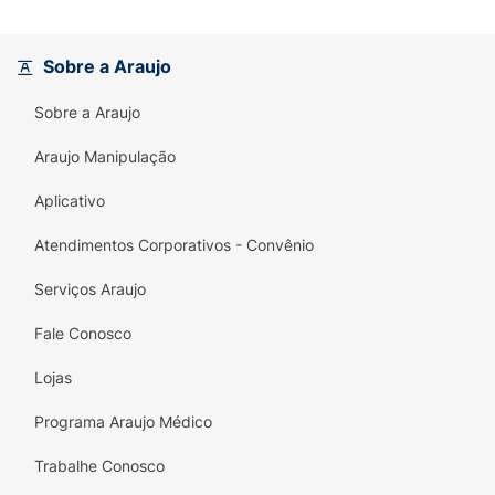
que adora.
Experimente agora os Fini Tubes Azedinhos e
Sobre a Araujo
enriqueça seus momentos com um toque de
sabor e diversão! Não perca esta deliciosa
Sobre a Araujo
oportunidade de adoçar seu dia!
Araujo Manipulação
Aplicativo
Atendimentos Corporativos - Convênio
Serviços Araujo
Fale Conosco
Lojas
Programa Araujo Médico
Trabalhe Conosco