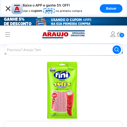
×
Baixe o APP e ganhe 5% OFF!
Baixar
cupom
Use o
APP5
na primeira compra
0
Araujo
Mercado
Doces e Bombonieres
Balas
Bala