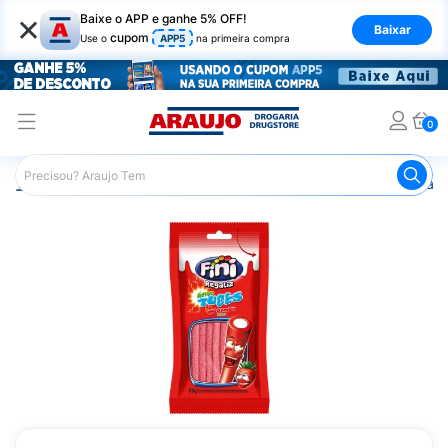
×
Baixe o APP e ganhe 5% OFF!
Baixar
cupom
Use o
APP5
na primeira compra
0
Araujo
Mercado
Doces e Bombonieres
Balas
Bala