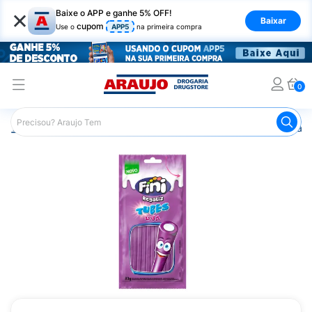
×
Baixe o APP e ganhe 5% OFF!
Baixar
cupom
Use o
APP5
na primeira compra
0
Araujo
Mercado
Doces e Bombonieres
Balas
Bala