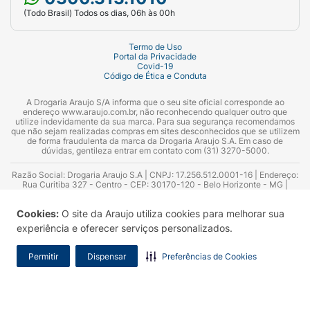
(Todo Brasil) Todos os dias, 06h às 00h
Termo de Uso
Portal da Privacidade
Covid-19
Código de Ética e Conduta
A Drogaria Araujo S/A informa que o seu site oficial corresponde ao
endereço www.araujo.com.br, não reconhecendo qualquer outro que
utilize indevidamente da sua marca. Para sua segurança recomendamos
que não sejam realizadas compras em sites desconhecidos que se utilizem
de forma fraudulenta da marca da Drogaria Araujo S.A. Em caso de
dúvidas, gentileza entrar em contato com (31) 3270-5000.
Razão Social: Drogaria Araujo S.A | CNPJ: 17.256.512.0001-16 | Endereço:
Rua Curitiba 327 - Centro - CEP: 30170-120 - Belo Horizonte - MG |
Telefones: 0300.313.1010 e (31) 3270-5000 Horário de funcionamento -
06:00h às 00:00h | Consultores técnicos responsáveis: Hairton Ayres
Cookies:
O site da Araujo utiliza cookies para melhorar sua
Azevedo Guimarães – CRF 10.965 | Yasmin Silva Alvarenga – CRF 52.584 -
Consultor substituto: Thiago Aguiar Pinheiro - CRF Nº 13.748. Alvará
experiência e oferecer serviços personalizados.
Sanitário: 2025020713 | Autorização de Funcionamento da Empresa (AFE):
7.16355-1
Permitir
Dispensar
Preferências de Cookies