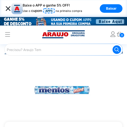
×
Baixe o APP e ganhe 5% OFF!
Baixar
cupom
Use o
APP5
na primeira compra
0
Araujo
Mercado
Doces e Bombonieres
Balas
Bala