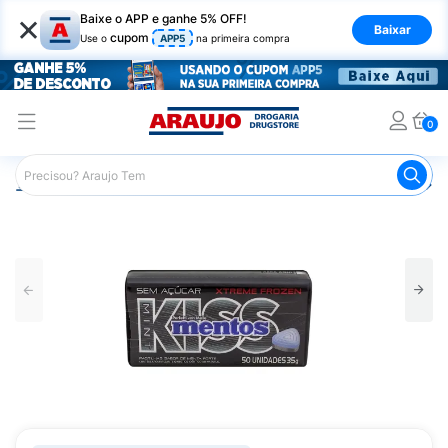
×
Baixe o APP e ganhe 5% OFF!
Baixar
cupom
Use o
APP5
na primeira compra
0
Araujo
Mercado
Doces e Bombonieres
Chicletes