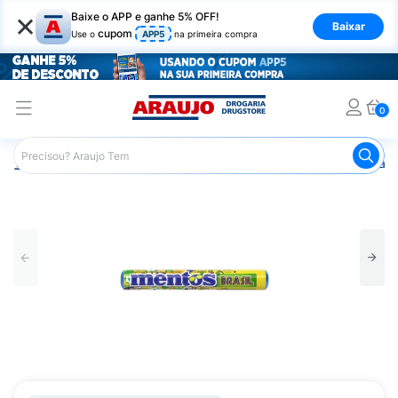
×
Baixe o APP e ganhe 5% OFF!
Baixar
cupom
Use o
APP5
na primeira compra
0
Araujo
Mercado
Doces e Bombonieres
Balas
Bala