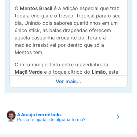
O
Mentos Brasil
é a edição especial que traz
toda a energia e o frescor tropical para o seu
dia. Unindo dois sabores queridinhos em um
único stick, as balas drageadas oferecem
aquela casquinha crocante por fora e a
maciez irresistível por dentro que só a
Mentos tem.
Com o mix perfeito entre o azedinho da
Maçã Verde
e o toque cítrico do
Limão
, esta
edição celebra a alegria brasileira com uma
Ver mais...
explosão de sabor refrescante a cada
mordida.
Mix de Sabores:
Maçã Verde e Limão, uma
combinação equilibrada e refrescante.
A Araujo tem de tudo.
Posso te ajudar de alguma forma?
Textura Icônica:
Drageias mastigáveis com
o contraste perfeito entre crocância e