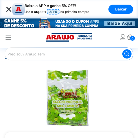
×
Baixe o APP e ganhe 5% OFF!
Baixar
cupom
Use o
APP5
na primeira compra
0
Araujo
Medicamentos
Mais Medicamentos
Balas San