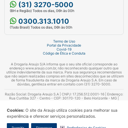
(31) 3270-5000
(BH e Região) Todos os dias, 06h às 00h
0300.313.1010
(Todo Brasil) Todos os dias, 06h às 00h
Termo de Uso
Portal da Privacidade
Covid-19
Código de Ética e Conduta
A Drogaria Araujo S/A informa que o seu site oficial corresponde ao
endereço www.araujo.com.br, não reconhecendo qualquer outro que
utilize indevidamente da sua marca. Para sua segurança recomendamos
que não sejam realizadas compras em sites desconhecidos que se utilizem
de forma fraudulenta da marca da Drogaria Araujo S.A. Em caso de
dúvidas, gentileza entrar em contato com (31) 3270-5000.
Razão Social: Drogaria Araujo S.A | CNPJ: 17.256.512.0001-16 | Endereço:
Rua Curitiba 327 - Centro - CEP: 30170-120 - Belo Horizonte - MG |
Telefones: 0300.313.1010 e (31) 3270-5000 Horário de funcionamento -
06:00h às 00:00h | Consultores técnicos responsáveis: Hairton Ayres
Cookies:
O site da Araujo utiliza cookies para melhorar sua
Azevedo Guimarães – CRF 10.965 | Yasmin Silva Alvarenga – CRF 52.584 -
Consultor substituto: Thiago Aguiar Pinheiro - CRF Nº 13.748. Alvará
experiência e oferecer serviços personalizados.
Sanitário: 2025020713 | Autorização de Funcionamento da Empresa (AFE):
7.16355-1
Permitir
Dispensar
Preferências de Cookies