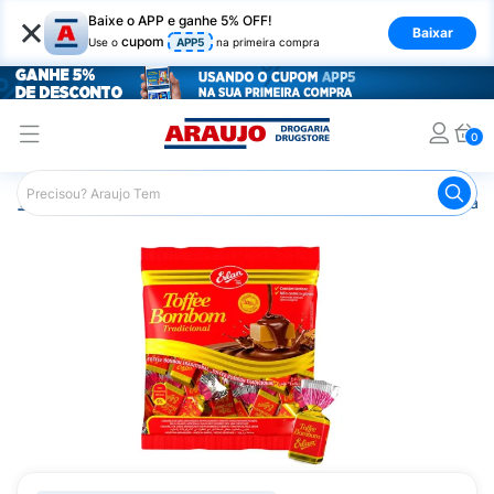
×
Baixe o APP e ganhe 5% OFF!
Baixar
cupom
Use o
APP5
na primeira compra
0
Araujo
Mercado
Doces e Bombonieres
Balas
Bala