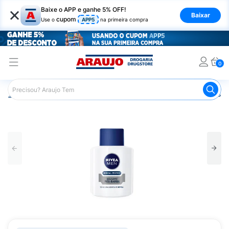
×
Baixe o APP e ganhe 5% OFF!
Baixar
cupom
Use o
APP5
na primeira compra
0
Araujo
Higiene Pessoal
Cuidados com a Barba
Pós B