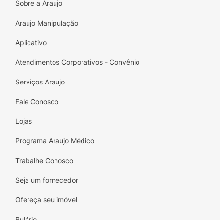
Sobre a Araujo
Carbomer, Sodium Hydroxide, Limonene,
Linalool, Citronellol, Coumarin, Alpha-
Araujo Manipulação
Isomethyl Ionone, Geraniol
Aplicativo
REGISTRO ANVISA 25351.508452/2016-03
Atendimentos Corporativos - Convênio
Serviços Araujo
Fale Conosco
Lojas
Programa Araujo Médico
Trabalhe Conosco
Seja um fornecedor
Ofereça seu imóvel
Bulário