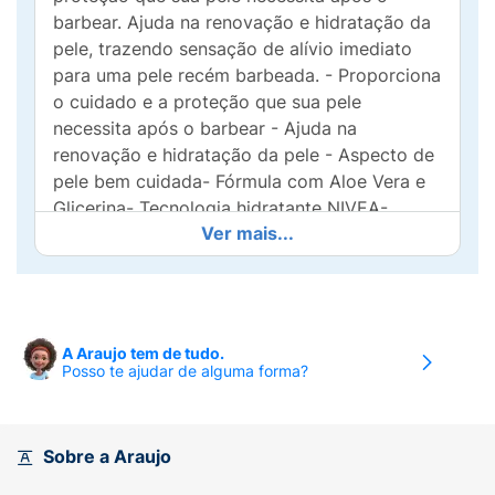
barbear. Ajuda na renovação e hidratação da
pele, trazendo sensação de alívio imediato
para uma pele recém barbeada. - Proporciona
o cuidado e a proteção que sua pele
necessita após o barbear - Ajuda na
renovação e hidratação da pele - Aspecto de
pele bem cuidada- Fórmula com Aloe Vera e
Glicerina- Tecnologia hidratante NIVEA-
Ver mais...
Dermatologicamente testado
Indicação
:Todos os tipos de pele
Modo de
uso:
1) APLICAR Aplique generosamente sobre
a zona barbeada. 2) DICA Para melhores
A Araujo tem de tudo.
resultados, use a linha completa NIVEA MEN.
Posso te ajudar de alguma forma?
Ingredientes:
Aqua, Alcohol, Glycerin, Distarch
Phosphate, Ethylhexyl Cocoate, Parfum, Aloe
Barbadensis Leaf Juice Powder, Panthenol,
Sobre a Araujo
Dimethicone, Triceteareth-4 Phosphate,