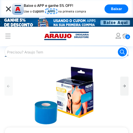
×
Baixe o APP e ganhe 5% OFF!
Baixar
cupom
Use o
APP5
na primeira compra
0
Araujo
Saúde e Bem Estar
Fisioterapia e Atividade Física