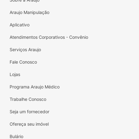
de alto rendimento.
Araujo Manipulação
Comprimento: 5 mLargura: 5 cmAdesivo: Cola
adesiva acrílica hipoalergênica ativada pelo
Aplicativo
calor.Composição: 95% Algodão / 5%
Spandex (elastano)Elasticidade: 170% a 180%
Atendimentos Corporativos - Convênio
Cores: Bege, Azul, Rosa e Preto
Serviços Araujo
Fale Conosco
Lojas
Programa Araujo Médico
Trabalhe Conosco
Seja um fornecedor
Ofereça seu imóvel
Bulário