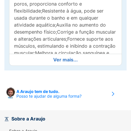
poros, proporciona conforto e
flexibilidade;Resistente à água, pode ser
usada durante o banho e em qualquer
atividade aquática;Auxilia no aumento do
desempenho físico;Corrige a função muscular
e alterações articulares;Fornece suporte aos
músculos, estimulando e inibindo a contração
muscular;Melhora a circulação sanguínea e
Ver mais...
linfática, sendo eficaz na absorção de
edemas e hematomas;Guia para
recortes.Durabilidade na pele, de 3 a 4 dias.
Principais Aplicações:
O campo de aplicação
A Araujo tem de tudo.
é muito grande: da articulação
Posso te ajudar de alguma forma?
temporomandibular até doenças do pé.
Hoje, graças a sua simplicidade, a fita
PROTAPE Incoterm é amplamente utilizada
Sobre a Araujo
tanto por pessoas comuns quanto por atletas
Sobre a Araujo