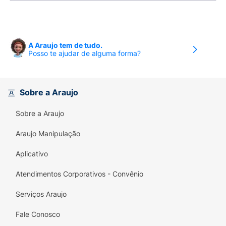
adesiva acrílica hipoalergênica ativada pelo
calor.Composição: 95% Algodão / 5% Spandex
(elastano)Elasticidade: 170% a 180%
A Araujo tem de tudo.
Cores: Bege, Azul, Rosa e Preto
Posso te ajudar de alguma forma?
Sobre a Araujo
Sobre a Araujo
Araujo Manipulação
Aplicativo
Atendimentos Corporativos - Convênio
Serviços Araujo
Fale Conosco