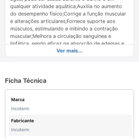
qualquer atividade aquática;Auxilia no aumento
do desempenho físico;Corrige a função muscular
e alterações articulares;Fornece suporte aos
músculos, estimulando e inibindo a contração
muscular;Melhora a circulação sanguínea e
linfática, sendo eficaz na absorção de edemas e
Ver mais...
hematomas;Guia para recortes.Durabilidade na
pele, de 3 a 4 dias.
Principais Aplicações:
O campo de aplicação é
muito grande: da articulação temporomandibular
Ficha Técnica
até doenças do pé.
Hoje, graças a sua simplicidade, a fita PROTAPE
Marca
Incoterm é amplamente utilizada tanto por
Incoterm
pessoas comuns quanto por atletas de alto
rendimento.
Fabricante
Incoterm
Comprimento: 5 mLargura: 5 cmAdesivo: Cola