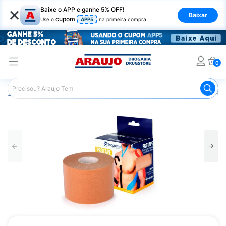
×
Baixe o APP e ganhe 5% OFF!
Baixar
cupom
Use o
APP5
na primeira compra
0
Araujo
Saúde e Bem Estar
Fisioterapia e Atividade Física