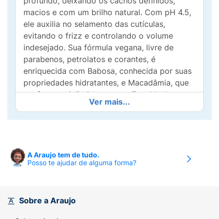
profundo, deixando os cachos definidos,
macios e com um brilho natural. Com pH 4.5,
ele auxilia no selamento das cutículas,
evitando o frizz e controlando o volume
indesejado. Sua fórmula vegana, livre de
parabenos, petrolatos e corantes, é
enriquecida com Babosa, conhecida por suas
propriedades hidratantes, e Macadâmia, que
confere nutrição intensa aos fios. Ideal para
Ver mais...
cachos fortes, saudáveis e cheios de vida,
esse banho de creme vai transformar a sua
rotina de cuidados.
A Araujo tem de tudo.
Posso te ajudar de alguma forma?
Sobre a Araujo