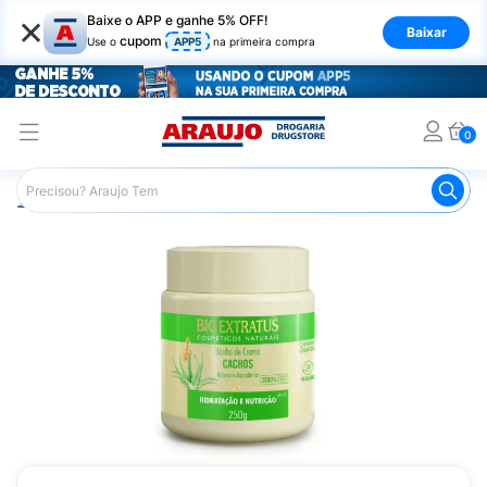
×
Baixe o APP e ganhe 5% OFF!
Baixar
cupom
Use o
APP5
na primeira compra
0
Araujo
Cabelo
Tratamento e Hidratação
Máscaras Ca