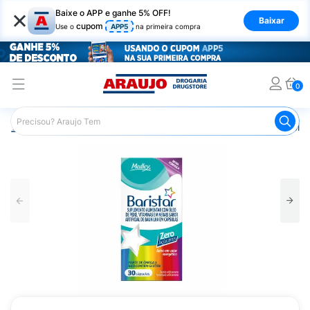
×
Baixe o APP e ganhe 5% OFF!
Baixar
cupom
Use o
APP5
na primeira compra
0
Araujo
Saúde e Bem Estar
Vitaminas e Minerais
Poliv