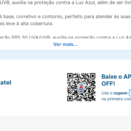
B, auxilia na proteção contra a Luz Azul, além de ser li
 é base, corretivo e contorno, perfeito para atender às sua
s leve à alta cobertura.
eção FPS 30 UVA/UVB, auxilia na proteção contra a Luz Az
Ver mais...
nte) e livre de parabenos.
 rotina intensa, possui textura cremosa que desliza facilm
r testes em animais e a usar ingredientes veganos em nos
Baixe o A
uma organização sem fins lucrativos que atua de forma gl
atel
OFF!
nossa empresa e demonstram o nosso compromisso com a éti
Use o
cupom
na primeira co
izar, use um tom que combine com a sua pele. Para realçar á
ulpir o rosto, tons mais escuros ajudam a criar definição e
is bolinhas pelo rosto e sele a pele com o Pó Compacto 