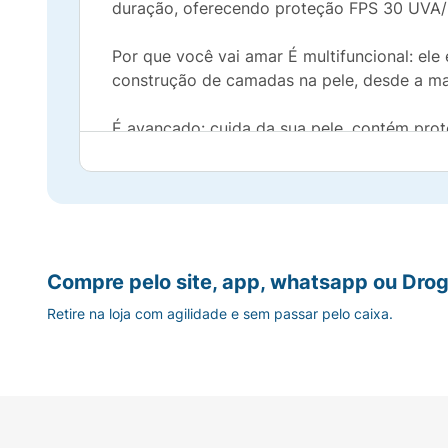
duração, oferecendo proteção FPS 30 UVA/UV
Por que você vai amar É multifuncional: ele
construção de camadas na pele, desde a mai
É avançado: cuida da sua pele, contém prot
enriquecido com vitamina E (ativo antioxida
É fácil de aplicar: ideal para quem tem uma
É vegano: nos comprometemos a não realiza
Somos uma empresa certificada pela PETA, 
Compre pelo site, app, whatsapp ou Drog
são pilares fundamentais da filosofia de 
Retire na loja com agilidade e sem passar pelo caixa.
O Stick Pele é multifuncional: Para uniform
use um tom mais claro. Para contornar e esc
Quer uma camada mais intensa? Adicione ma
durabilidade!