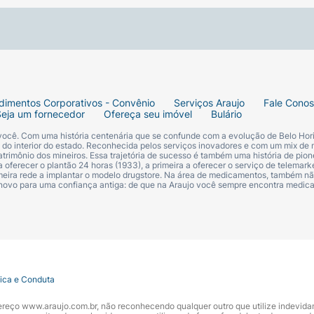
dimentos Corporativos - Convênio
Serviços Araujo
Fale Cono
Seja um fornecedor
Ofereça seu imóvel
Bulário
 você. Com uma história centenária que se confunde com a evolução de Belo Hori
s do interior do estado. Reconhecida pelos serviços inovadores e com um mix de 
trimônio dos mineiros. Essa trajetória de sucesso é também uma história de pion
 oferecer o plantão 24 horas (1933), a primeira a oferecer o serviço de telemarke
primeira rede a implantar o modelo drugstore. Na área de medicamentos, também nã
 novo para uma confiança antiga: de que na Araujo você sempre encontra medi
tica e Conduta
ndereço www.araujo.com.br, não reconhecendo qualquer outro que utilize indevid