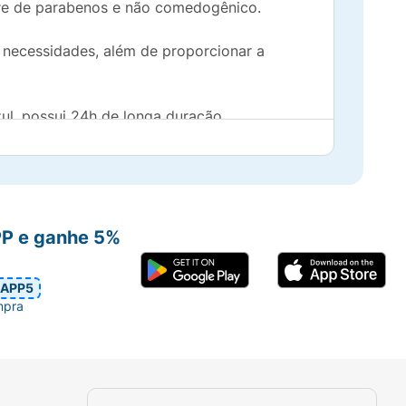
vre de parabenos e não comedogênico.
s necessidades, além de proporcionar a
ul, possui 24h de longa duração,
ente e oferece um acabamento glow natural.
sos produtos.
PP e ganhe 5%
obal no combate à crueldade animal. Estes
ca.
APP5
mpra
reas específicas e adicionar luminosidade,
 profundidade.
ou Pó Translúcido para uma maior