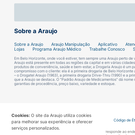
Sobre a Araujo
Sobre a Araujo
Araujo Manipulação
Aplicativo
Aten
Lojas
Programa Araujo Médico
Trabalhe Conosco
Em Belo Horizonte, onde você estiver, tem sempre uma Araujo perto de
Araujo está presente em todas as regiões da capital e em várias cidade
produtos de conveniência, saúde e bem-estar, a Drogaria Araujo é um pa
compromisso com o cliente: ela é a primeira drogaria de Belo Horizonte a
– o Drogatel Araujo (1963), a primeira drogaria Drive-Thru (1990) e a 
que a Araujo se destaca. O “Padrão Araujo de Medicamentos” dá nome
garantias de procedência, preço baixo, variedade e estoque.
Cookies:
O site da Araujo utiliza cookies
Termo de Uso
Portal da Privacidade
Covid-19
Código de É
para melhorar sua experiência e oferecer
serviços personalizados.
A Drogaria Araujo S/A informa que o seu site oficial corresponde ao e