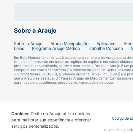
Sobre a Araujo
Sobre a Araujo
Araujo Manipulação
Aplicativo
Aten
Lojas
Programa Araujo Médico
Trabalhe Conosco
Em Belo Horizonte, onde você estiver, tem sempre uma Araujo perto de
Araujo está presente em todas as regiões da capital e em várias cidade
produtos de conveniência, saúde e bem-estar, a Drogaria Araujo é um pa
compromisso com o cliente: ela é a primeira drogaria de Belo Horizonte a
– o Drogatel Araujo (1963), a primeira drogaria Drive-Thru (1990) e a 
que a Araujo se destaca. O “Padrão Araujo de Medicamentos” dá nome
garantias de procedência, preço baixo, variedade e estoque.
Cookies:
O site da Araujo utiliza cookies
Termo de Uso
Portal da Privacidade
Covid-19
Código de É
para melhorar sua experiência e oferecer
serviços personalizados.
A Drogaria Araujo S/A informa que o seu site oficial corresponde ao e