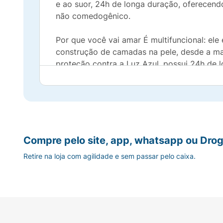
e ao suor, 24h de longa duração, oferecend
não comedogênico.
Por que você vai amar É multifuncional: ele
construção de camadas na pele, desde a mai
proteção contra a Luz Azul, possui 24h de l
É fácil de aplicar: ideal para quem tem uma
É vegano: nos comprometemos a não realiza
Somos uma empresa certificada pela PETA, 
são pilares fundamentais da filosofia de 
Compre pelo site, app, whatsapp ou Drog
Retire na loja com agilidade e sem passar pelo caixa.
O Stick Pele é multifuncional: Para uniform
use um tom mais claro. Para contornar e esc
Quer uma camada mais intensa? Adicione ma
durabilidade!