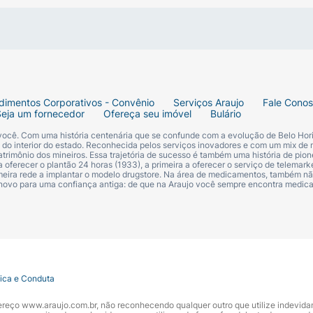
dimentos Corporativos - Convênio
Serviços Araujo
Fale Cono
Seja um fornecedor
Ofereça seu imóvel
Bulário
 você. Com uma história centenária que se confunde com a evolução de Belo Hori
s do interior do estado. Reconhecida pelos serviços inovadores e com um mix de 
trimônio dos mineiros. Essa trajetória de sucesso é também uma história de pion
 oferecer o plantão 24 horas (1933), a primeira a oferecer o serviço de telemarke
primeira rede a implantar o modelo drugstore. Na área de medicamentos, também nã
 novo para uma confiança antiga: de que na Araujo você sempre encontra medi
tica e Conduta
ndereço www.araujo.com.br, não reconhecendo qualquer outro que utilize indevid