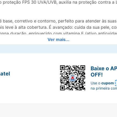
o proteção FPS 30 UVA/UVB, auxilia na proteção contra a L
 é base, corretivo e contorno, perfeito para atender às sua
s leve à alta cobertura. É avançado: cuida da sua pele, 
onga duração, enriquecido com vitamina E (ativo antioxidan
Ver mais...
 rotina intensa, possui textura cremosa que desliza facilm
r testes em animais e a usar ingredientes veganos em nos
uma organização sem fins lucrativos que atua de forma gl
Baixe o A
nossa empresa e demonstram o nosso compromisso com a éti
atel
OFF!
Use o
cupom
izar, use um tom que combine com a sua pele. Para realçar á
na primeira co
ulpir o rosto, tons mais escuros ajudam a criar definição e
is bolinhas pelo rosto e sele a pele com o Pó Compacto 