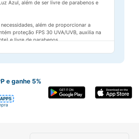
uz Azul, além de ser livre de parabenos e
s necessidades, além de proporcionar a
contém proteção FPS 30 UVA/UVB, auxilia na
te) e livre de parabenos.
ente e oferece um acabamento glow natural.
sos produtos.
obal no combate à crueldade animal. Estes
PP e ganhe 5%
ca.
APP5
reas específicas e adicionar luminosidade,
mpra
 profundidade.
ou Pó Translúcido para uma maior