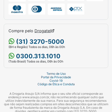
Para realçar áreas específicas e adicionar
luminosidade, use um tom mais claro.
Para contornar e esculpir o rosto, tons mais
escuros ajudam a criar definição e
Compre pelo
Drogatel
profundidade.
(31) 3270-5000
Quer uma camada mais intensa? Adicione
(BH e Região) Todos os dias, 06h às 00h
mais bolinhas pelo rosto e sele a pele com o
0300.313.1010
Pó Compacto ou Pó Translúcido para uma
(Todo Brasil) Todos os dias, 06h às 00h
maior durabilidade!
Modo de usar:
Termo de Uso
Portal da Privacidade
Covid-19
Passo 1
Código de Ética e Conduta
Gire apenas duas vezes o stick para expor o
A Drogaria Araujo S/A informa que o seu site oficial corresponde ao
endereço www.araujo.com.br, não reconhecendo qualquer outro que
produto e aplique em bolinhas pelo rosto.
utilize indevidamente da sua marca. Para sua segurança recomendamos
que não sejam realizadas compras em sites desconhecidos que se utilizem
de forma fraudulenta da marca da Drogaria Araujo S.A. Em caso de
Passo 2
dúvidas, gentileza entrar em contato com (31) 3270-5000.