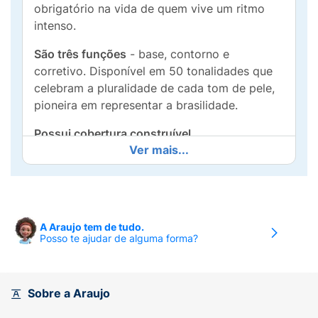
obrigatório na vida de quem vive um ritmo
intenso.
São três funções
- base, contorno e
corretivo. Disponível em 50 tonalidades que
celebram a pluralidade de cada tom de pele,
pioneira em representar a brasilidade.
Possui cobertura construível
Ver mais...
- de nível a alta - sem causar ressecamento
ou deixar a pele oleosa. Com sua fórmula
cremosa que desliza facilmente, garante
aplicação rápida e um efeito iluminado
A Araujo tem de tudo.
maravilhoso.
Posso te ajudar de alguma forma?
É vegano, hipoalergênico,
dermatologicamente e oftalmologicamente
testado, enriquecido com Vitamina E (ativo
Sobre a Araujo
antioxidante) , resistente à água e ao suor,