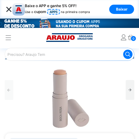
×
Baixe o APP e ganhe 5% OFF!
Baixar
cupom
Use o
APP5
na primeira compra
0
Araujo
Maquiagem
Rosto
Base
Base Boca Rosa St