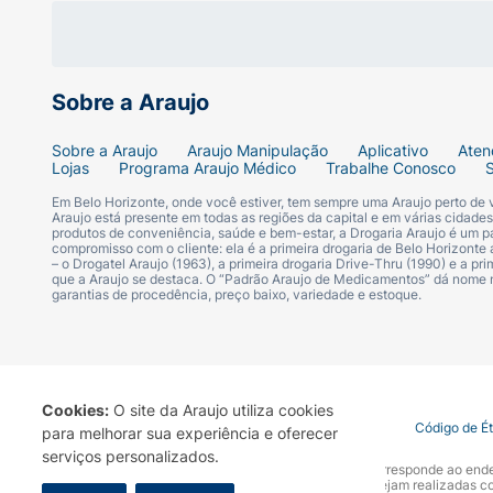
É fácil de aplicar:
ideal para quem tem uma r
É vegano:
nos comprometemos a não realiza
certificada pela PETA, uma organização sem 
Sobre a Araujo
fundamentais da filosofia de nossa empres
Sobre a Araujo
Araujo Manipulação
Aplicativo
Aten
Dicas da Bia
Lojas
Programa Araujo Médico
Trabalhe Conosco
Em Belo Horizonte, onde você estiver, tem sempre uma Araujo perto de
O Stick Pele é multifuncional:
Araujo está presente em todas as regiões da capital e em várias cidade
produtos de conveniência, saúde e bem-estar, a Drogaria Araujo é um pa
compromisso com o cliente: ela é a primeira drogaria de Belo Horizonte a
– o Drogatel Araujo (1963), a primeira drogaria Drive-Thru (1990) e a 
Para uniformizar, use um tom que combine 
que a Araujo se destaca. O “Padrão Araujo de Medicamentos” dá nome
garantias de procedência, preço baixo, variedade e estoque.
Para realçar áreas específicas e adicionar 
Para contornar e esculpir o rosto, tons mais
Cookies:
O site da Araujo utiliza cookies
Quer uma camada mais intensa? Adicione ma
Termo de Uso
Portal da Privacidade
Covid-19
Código de É
para melhorar sua experiência e oferecer
durabilidade!
serviços personalizados.
A Drogaria Araujo S/A informa que o seu site oficial corresponde ao e
marca. Para sua segurança recomendamos que não sejam realizadas com