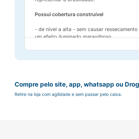
Possui cobertura construível
- de nível a alta - sem causar ressecamento
um efeito iluminado maravilhoso.
É vegano, hipoalergênico, dermatologicamen
e ao suor, 24h de longa duração, oferecend
não comedogênico.
Por que você vai amar
Compre pelo site, app, whatsapp ou Drog
Retire na loja com agilidade e sem passar pelo caixa.
É multifuncional: ele é base, corretivo e c
pele, desde a mais leve à alta cobertura.
É avançado:
cuida da sua pele, contém prot
enriquecido com vitamina E (ativo antioxida