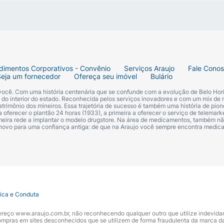
otina intensa, possui textura cremosa que desliza facilme
r testes em animais e a usar ingredientes veganos em n
fins lucrativos que atua de forma global no combate à cru
a e demonstram o nosso compromisso com a ética.
dimentos Corporativos - Convênio
Serviços Araujo
Fale Cono
Seja um fornecedor
Ofereça seu imóvel
Bulário
 você. Com uma história centenária que se confunde com a evolução de Belo Hori
s do interior do estado. Reconhecida pelos serviços inovadores e com um mix de 
trimônio dos mineiros. Essa trajetória de sucesso é também uma história de pion
 oferecer o plantão 24 horas (1933), a primeira a oferecer o serviço de telemarke
primeira rede a implantar o modelo drugstore. Na área de medicamentos, também nã
com a sua pele.
 novo para uma confiança antiga: de que na Araujo você sempre encontra medi
luminosidade, use um tom mais claro.
 escuros ajudam a criar definição e profundidade.
is bolinhas pelo rosto e sele a pele com o Pó Compacto 
tica e Conduta
ndereço www.araujo.com.br, não reconhecendo qualquer outro que utilize indevid
pras em sites desconhecidos que se utilizem de forma fraudulenta da marca d