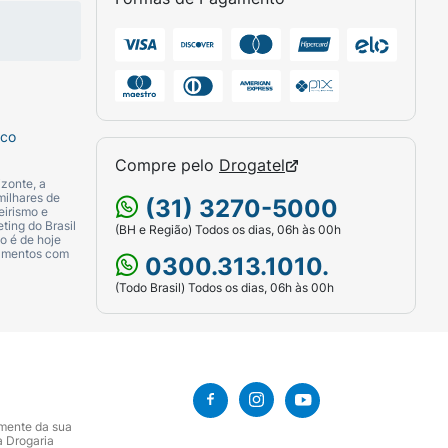
nte e oferece um acabamento glow natural.
ossos produtos. Somos uma empresa
eldade animal. Estes são pilares
sco
Compre pelo
Drogatel
zonte, a
milhares de
(31) 3270-5000
eirismo e
ting do Brasil
(BH e Região) Todos os dias, 06h às 00h
o é de hoje
camentos com
0300.313.1010.
(Todo Brasil) Todos os dias, 06h às 00h
ou Pó Translúcido para uma maior
amente da sua
a Drogaria