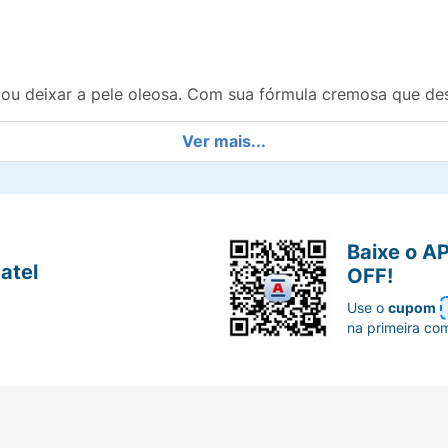
 ou deixar a pele oleosa. Com sua fórmula cremosa que desl
Ver mais...
te e oftalmologicamente testado, enriquecido com Vitamina 
o proteção FPS 30 UVA/UVB, auxilia na proteção contra a L
Baixe o A
atel
OFF!
Use o
cupom
ontorno, perfeito para atender às suas necessidades, além 
na primeira co
eção FPS 30 UVA/UVB, auxilia na proteção contra a Luz Az
nte) e livre de parabenos.