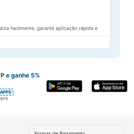
iza facilmente, garante aplicação rápida e
E (ativo antioxidante) , resistente à água
uz Azul, além de ser livre de parabenos e
PP e ganhe 5%
APP5
de proporcionar a construção de camadas na
mpra
ul, possui 24h de longa duração,
Formas de Pagamento