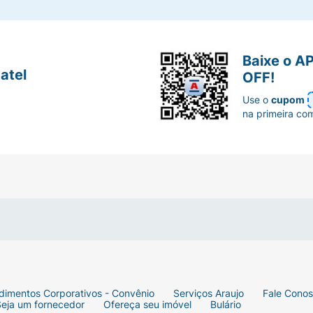
Baixe o A
atel
OFF!
Use o
cupom
na primeira co
dimentos Corporativos - Convênio
Serviços Araujo
Fale Cono
Seja um fornecedor
Ofereça seu imóvel
Bulário