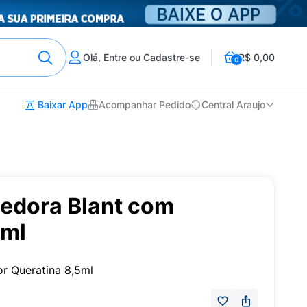
Olá, Entre ou Cadastre-se
R$ 0,00
0
Baixar App
Acompanhar Pedido
Central Araujo
cedora Blant com
5ml
or Queratina 8,5ml