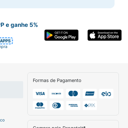
PP e ganhe 5%
APP5
mpra
Formas de Pagamento
sco