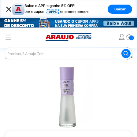
×
Baixe o APP e ganhe 5% OFF!
Baixar
cupom
Use o
APP5
na primeira compra
0
Araujo
Beleza e Cuidados
Unhas
Esmaltes
Base F