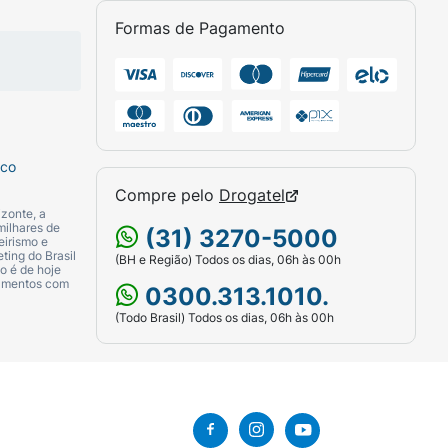
Formas de Pagamento
uantidade da Base Hype Up. Espalhe
os do centro do rosto para as extremidades
 camada secar por alguns instantes e
sco
Compre pelo
Drogatel
zonte, a
milhares de
(31) 3270-5000
eirismo e
ting do Brasil
(BH e Região) Todos os dias, 06h às 00h
o é de hoje
camentos com
0300.313.1010.
(Todo Brasil) Todos os dias, 06h às 00h