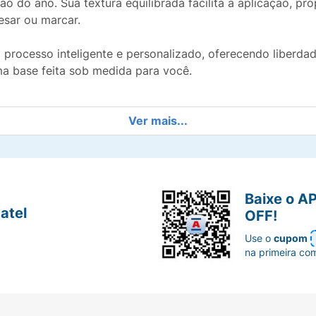
o do ano. Sua textura equilibrada facilita a aplicação, pr
sar ou marcar.
cesso inteligente e personalizado, oferecendo liberdade c
a base feita sob medida para você.
Ver mais...
ele com toque seco e aveludado, controlando a oleosidade
rmite a aplicação de camadas para você escolher a intens
Baixe o A
atel
OFF!
sobre a pele, garantindo um efeito uniforme de maneira rápi
Use o
cupom
na primeira co
ntém a maquiagem bonita e no lugar por muitas horas.
m bisnaga com faixa Azul indicativa que permite usar o pro