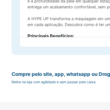
e a profundidade da pele em qualquer estaçã
entrega um acabamento confortável, sem pe
A HYPE UP transforma a maquiagem em um pro
em cada aplicação. Descubra como é ter um
Principais Benefícios:
Acabamento Matte Confortável:
Deixa a p
Cobertura Construível de Média a Alta:
Pe
ocasião.
Compre pelo site, app, whatsapp ou Drog
Textura Fluida e Leve:
Desliza facilmente 
Retire na loja com agilidade e sem passar pelo caixa.
Longa Duração:
Altamente resistente, ma
Embalagem Prática e Compacta:
Formato e
qualquer lugar.