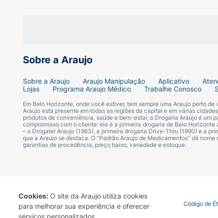
Sugestão de Uso:
Com a pele do rosto limpa, hidratada e pr
uniformemente utilizando uma esponja maci
com leves batidinhas para melhor aderência
Sobre a Araujo
construa uma nova camada nas regiões nece
Sobre a Araujo
Araujo Manipulação
Aplicativo
Aten
Lojas
Programa Araujo Médico
Trabalhe Conosco
Ficha Técnica:
Em Belo Horizonte, onde você estiver, tem sempre uma Araujo perto de
Araujo está presente em todas as regiões da capital e em várias cidade
Marca:
Mari Maria Makeup.
produtos de conveniência, saúde e bem-estar, a Drogaria Araujo é um pa
compromisso com o cliente: ela é a primeira drogaria de Belo Horizonte a
– o Drogatel Araujo (1963), a primeira drogaria Drive-Thru (1990) e a 
Linha:
Hype Up.
que a Araujo se destaca. O “Padrão Araujo de Medicamentos” dá nome
garantias de procedência, preço baixo, variedade e estoque.
Produto:
Base Líquida Facial.
Efeito:
Matte / Toque Seco.
Cookies:
O site da Araujo utiliza cookies
Termo de Uso
Portal da Privacidade
Covid-19
Código de É
para melhorar sua experiência e oferecer
Cobertura:
Média a Alta (Construível).
serviços personalizados.