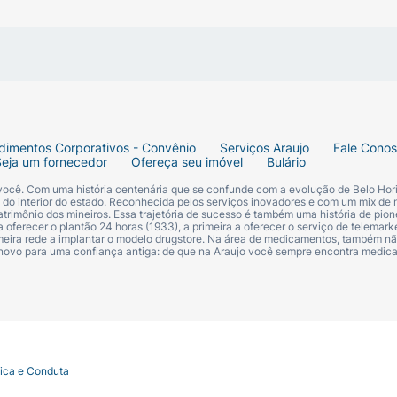
eparada com o seu primer favorito, aplique uma pequena q
a úmida ou um pincel do tipo kabuki, realizando moviment
. Se desejar uma cobertura mais intensa, espere a primeira
ssárias.
dimentos Corporativos - Convênio
Serviços Araujo
Fale Cono
Seja um fornecedor
Ofereça seu imóvel
Bulário
 você. Com uma história centenária que se confunde com a evolução de Belo Hori
s do interior do estado. Reconhecida pelos serviços inovadores e com um mix de 
trimônio dos mineiros. Essa trajetória de sucesso é também uma história de pion
 oferecer o plantão 24 horas (1933), a primeira a oferecer o serviço de telemarke
primeira rede a implantar o modelo drugstore. Na área de medicamentos, também nã
 novo para uma confiança antiga: de que na Araujo você sempre encontra medi
tica e Conduta