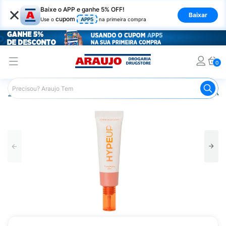
×
Baixe o APP e ganhe 5% OFF!
Baixar
cupom
Use o
APP5
na primeira compra
0
Araujo
Maquiagem
Rosto
Base
Base Hype UP Mat