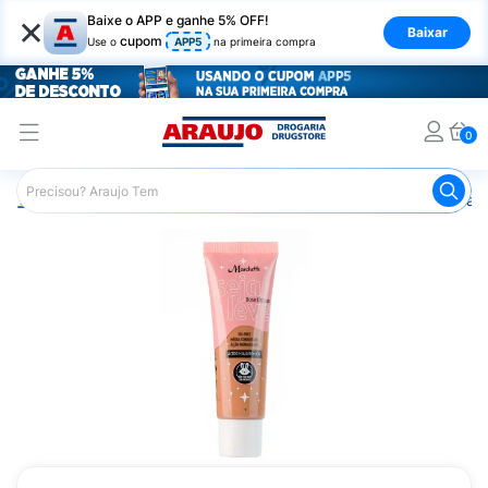
×
Baixe o APP e ganhe 5% OFF!
Baixar
cupom
Use o
APP5
na primeira compra
0
Araujo
Maquiagem
Rosto
Base
Base Líquida Marc