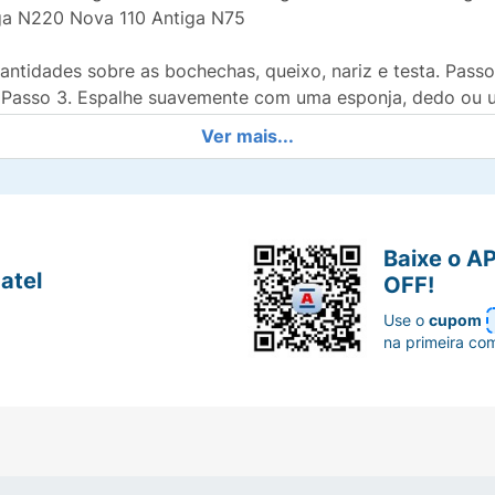
ga N220 Nova 110 Antiga N75
ntidades sobre as bochechas, queixo, nariz e testa. Passo 
 Passo 3. Espalhe suavemente com uma esponja, dedo ou um
inalização com Fit Me Pó é opcional.
Ver mais...
, ISODODECANE, ALCOHOL DENAT., OCTOCRYLENE, PEG- 10 DIMETHICONE, CETYL PEG/PP
FATE, DISODIUM STEAROYL GLUTAMATE,HDI/ TRIMETHYLOL HEXYLLACTONE CROSSPOLYM
HYDROXYHYDROCINNAMATE. PUEDE CONTENER: CI 77891 / TITANIUM DIOXIDE, CI 77491, CI 
Baixe o A
atel
OFF!
Use o
cupom
na primeira co