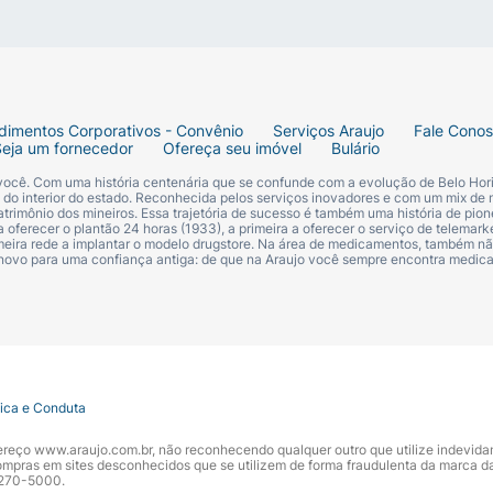
dimentos Corporativos - Convênio
Serviços Araujo
Fale Cono
Seja um fornecedor
Ofereça seu imóvel
Bulário
 você. Com uma história centenária que se confunde com a evolução de Belo Hori
s do interior do estado. Reconhecida pelos serviços inovadores e com um mix de 
trimônio dos mineiros. Essa trajetória de sucesso é também uma história de pion
 oferecer o plantão 24 horas (1933), a primeira a oferecer o serviço de telemarke
primeira rede a implantar o modelo drugstore. Na área de medicamentos, também nã
 novo para uma confiança antiga: de que na Araujo você sempre encontra medi
tica e Conduta
ndereço www.araujo.com.br, não reconhecendo qualquer outro que utilize indevid
pras em sites desconhecidos que se utilizem de forma fraudulenta da marca d
 3270-5000.