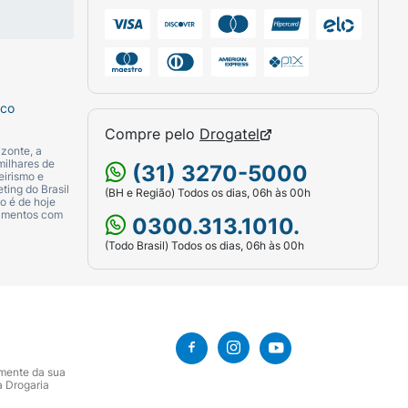
sco
Compre pelo
Drogatel
zonte, a
milhares de
(31) 3270-5000
eirismo e
ting do Brasil
(BH e Região) Todos os dias, 06h às 00h
o é de hoje
camentos com
0300.313.1010.
(Todo Brasil) Todos os dias, 06h às 00h
amente da sua
a Drogaria