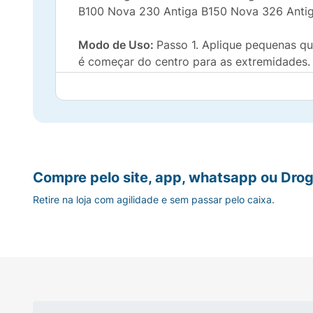
B100 Nova 230 Antiga B150 Nova 326 Anti
Modo de Uso:
Passo 1. Aplique pequenas qua
é começar do centro para as extremidades.
pescoço. Passo 4. Aguarde secar. Passo 5. F
Composição/Material:
AQUA/WATER,CYCLOHEXASILOXANE, NYLON-12
DISTEARDIMONIUM HECTORITE, PHENOXYETHANOL, MAGNESIUM SUL
ALUMINUM HYDROXIDE, SILICA, PENTAERYTHRITYL TETRA-DI-TBUTYL 
77288 / CHROMIUM OXIDE GREENS. F.I.L Code D270914/1.
Compre pelo site, app, whatsapp ou Drog
Retire na loja com agilidade e sem passar pelo caixa.