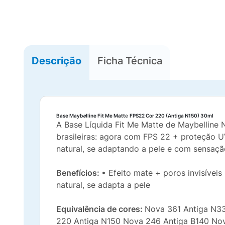
Descrição
Ficha Técnica
Base Mayb
e
lline Fit Me Matt
e
FPS22 Cor 220 (Antiga N150) 30ml
A Base Líquida Fit Me Matte de Maybelline 
brasileiras: agora com FPS 22 + proteção UV
natural, se adaptando a pele e com sensação
Benefícios:
• Efeito mate + poros invisívei
natural, se adapta a pele
Equivalência de cores:
Nova 361 Antiga N3
220 Antiga N150 Nova 246 Antiga B140 Nov