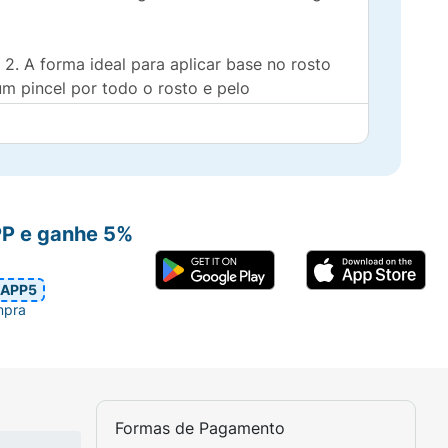
2. A forma ideal para aplicar base no rosto
 pincel por todo o rosto e pelo
G-10/1 DIMETHICONE, PEG- 20, POLYGLYCERYL-4 ISOSTEARATE,
ER, METHYLPARABEN, SILICA SILYLATE, TOCOPHEROL,
77492, CI 77499 / IRON OXIDES, CI 77007 / ULTRAMARINES, CI
PP e ganhe 5%
APP5
mpra
Formas de Pagamento