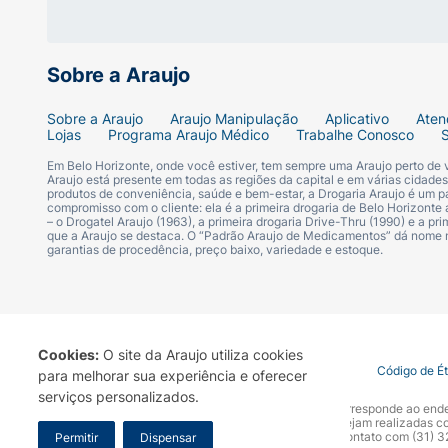
Sobre a Araujo
Sobre a Araujo
Araujo Manipulação
Aplicativo
Aten
Lojas
Programa Araujo Médico
Trabalhe Conosco
Em Belo Horizonte, onde você estiver, tem sempre uma Araujo perto de
Araujo está presente em todas as regiões da capital e em várias cidade
produtos de conveniência, saúde e bem-estar, a Drogaria Araujo é um pa
compromisso com o cliente: ela é a primeira drogaria de Belo Horizonte a
– o Drogatel Araujo (1963), a primeira drogaria Drive-Thru (1990) e a 
que a Araujo se destaca. O “Padrão Araujo de Medicamentos” dá nome
garantias de procedência, preço baixo, variedade e estoque.
Cookies:
O site da Araujo utiliza cookies
Termo de Uso
Portal da Privacidade
Covid-19
Código de É
para melhorar sua experiência e oferecer
serviços personalizados.
A Drogaria Araujo S/A informa que o seu site oficial corresponde ao e
marca. Para sua segurança recomendamos que não sejam realizadas com
Araujo S.A. Em caso de dúvidas, gentileza entrar em contato com (31)
Permitir
Dispensar