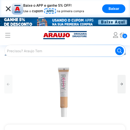
×
Baixe o APP e ganhe 5% OFF!
Baixar
cupom
Use o
APP5
na primeira compra
0
Araujo
Maquiagem
Rosto
Base
Base Líquida Ruby