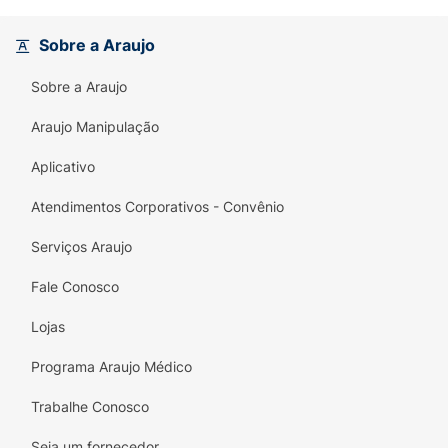
Principais Benefícios:
Sobre a Araujo
Efeito Glass Skin:
Acabamento luminoso
que reflete saúde e frescor.
Sobre a Araujo
Cobertura Média Construível:
Permite
Araujo Manipulação
camadas sem perder a naturalidade.
Aplicativo
Textura Fluida e Leve:
Fácil de espalhar e
confortável na pele.
Atendimentos Corporativos - Convênio
Longa Duração:
Mantém o glow e a
Serviços Araujo
uniformidade por horas.
Fale Conosco
Ideal para Todos os Tipos de Pele:
Lojas
Especialmente para quem ama um visual
radiante e hidratado.
Programa Araujo Médico
Embalagem Prática:
Formato bisnaga que
Trabalhe Conosco
permite o uso total do produto.
Seja um fornecedor