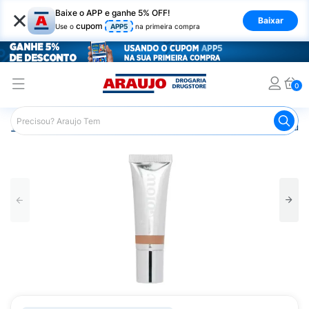
×
Baixe o APP e ganhe 5% OFF!
Baixar
cupom
Use o
APP5
na primeira compra
0
Araujo
Maquiagem
Rosto
Base
Base Líquida Ru