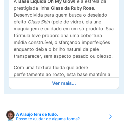
A
Base Líquida Oh My Glow!
é a estrela da
prestigiada linha
Glass da Ruby Rose
.
Desenvolvida para quem busca o desejado
efeito
Glass Skin
(pele de vidro), ela une
maquiagem e cuidado em um só produto. Sua
fórmula leve proporciona uma cobertura
média construível, disfarçando imperfeições
enquanto deixa o brilho natural da pele
transparecer, sem aspecto pesado ou oleoso.
Com uma textura fluida que adere
perfeitamente ao rosto, esta base mantém a
hidratação ao longo do dia, garantindo que a
Ver mais...
maquiagem não craquele e mantenha o viço
de "pele saudável". Se você busca um visual
radiante, moderno e sofisticado, a Oh My
Glow! é a escolha ideal para destacar sua
A Araujo tem de tudo.
beleza com um acabamento luminoso de alta
Posso te ajudar de alguma forma?
durabilidade.