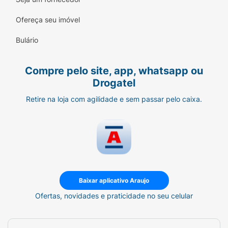
Modo de Usar:
Ofereça seu imóvel
Com a pele limpa e hidratada, aplique
Bulário
uma pequena quantidade da base no
centro do rosto.
Compre pelo site, app, whatsapp ou
Utilize um pincel duo fiber, esponja
Drogatel
úmida ou os dedos para espalhar o
Retire na loja com agilidade e sem passar pelo caixa.
produto em direção às extremidades.
Se desejar maior cobertura, aplique uma
segunda camada nas áreas necessárias
antes que a primeira seque totalmente.
Ficha Técnica:
Baixar aplicativo Araujo
Marca:
Ruby Rose.
Ofertas, novidades e praticidade no seu celular
Linha:
Glass.