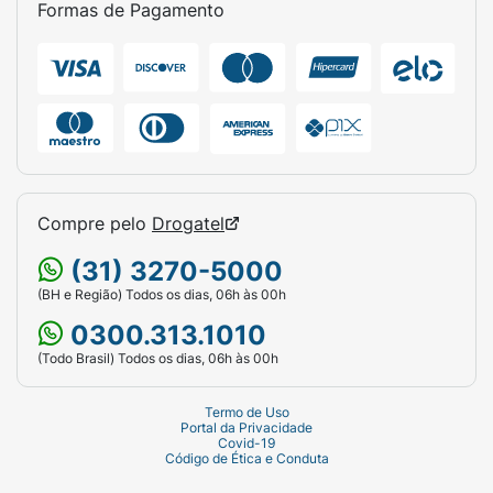
Formas de Pagamento
Modelo:
Oh My Glow!
Volume:
30ml.
Acabamento:
Luminoso (Glow).
Cobertura:
Média.
Precauções:
Compre pelo
Drogatel
Uso externo. Evite o contato com os olhos.
Em caso de contato com os olhos, enxágue
(31) 3270-5000
bem com água.
(BH e Região) Todos os dias, 06h às 00h
0300.313.1010
Não aplicar sobre a pele irritada ou lesionada.
Suspenda o uso se surgirem sinais de
(Todo Brasil) Todos os dias, 06h às 00h
irritação. Mantenha fora do alcance das
crianças. Conservar em local fresco e ao
Termo de Uso
Portal da Privacidade
abrigo da luz e calor."
Covid-19
Código de Ética e Conduta
Todos os tipos de pele