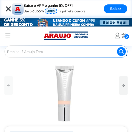
×
Baixe o APP e ganhe 5% OFF!
Baixar
cupom
Use o
APP5
na primeira compra
0
Araujo
Maquiagem
Rosto
Base
Base Líquida Rub