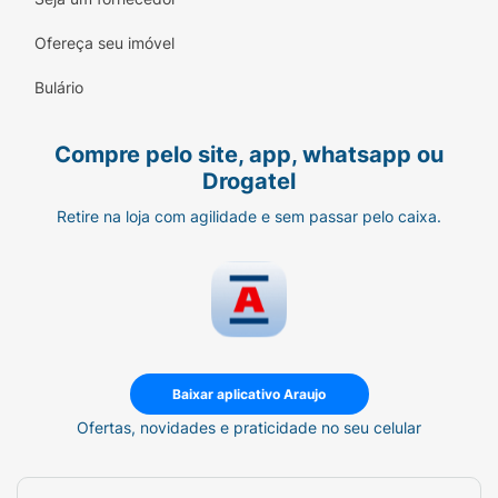
Ofereça seu imóvel
Modo de Usar:
Bulário
Com a pele limpa e hidratada, aplique
uma pequena quantidade da base no
Compre pelo site, app, whatsapp ou
centro do rosto.
Drogatel
Utilize um pincel duo fiber, esponja
Retire na loja com agilidade e sem passar pelo caixa.
úmida ou os dedos para espalhar o
produto em direção às extremidades.
Para uma cobertura mais intensa,
aplique uma segunda camada nas áreas
desejadas antes que a primeira seque
totalmente.
Baixar aplicativo Araujo
Ofertas, novidades e praticidade no seu celular
Ficha Técnica:
Marca:
Ruby Rose.