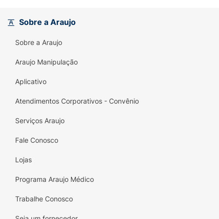
descansada e iluminada, a Oh My Glow! é o
item indispensável na sua rotina.
Sobre a Araujo
Principais Benefícios:
Sobre a Araujo
Acabamento Luminoso (Glow):
Reflete
saúde e frescor imediato.
Araujo Manipulação
Cobertura Média Construível:
Permite
Aplicativo
camadas sem perder a naturalidade.
Atendimentos Corporativos - Convênio
Textura Fluida e Leve:
Fácil de espalhar e
Serviços Araujo
extremamente confortável.
Fale Conosco
Longa Duração:
Mantém a uniformidade e o
viço por horas.
Lojas
Hidratação Prolongada:
Evita o aspecto
Programa Araujo Médico
ressecado durante o uso.
Trabalhe Conosco
Embalagem Prática:
Formato bisnaga de
30ml, ideal para carregar no nécessaire.
Seja um fornecedor