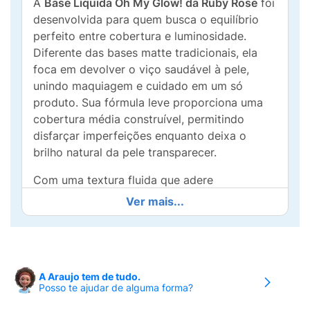
A
Base Líquida Oh My Glow! da Ruby Rose
foi
desenvolvida para quem busca o equilíbrio
perfeito entre cobertura e luminosidade.
Diferente das bases matte tradicionais, ela
foca em devolver o viço saudável à pele,
unindo maquiagem e cuidado em um só
produto. Sua fórmula leve proporciona uma
cobertura média construível, permitindo
disfarçar imperfeições enquanto deixa o
brilho natural da pele transparecer.
Com uma textura fluida que adere
perfeitamente ao rosto, esta base garante
Ver mais...
que a maquiagem não craquele ao longo do
dia. É a escolha ideal para criar visuais
modernos, como a tendência "make-no-
make", destacando a beleza real com um
A Araujo tem de tudo.
acabamento radiante e de alta durabilidade.
Posso te ajudar de alguma forma?
Se você deseja uma pele com aparência