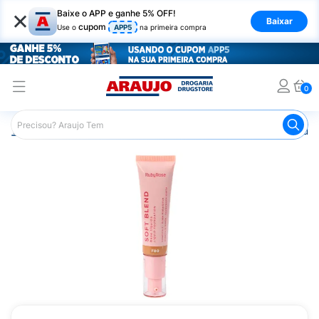
×
Baixe o APP e ganhe 5% OFF!
Baixar
cupom
Use o
APP5
na primeira compra
0
Araujo
Maquiagem
Rosto
Base
Base Líquida Rub