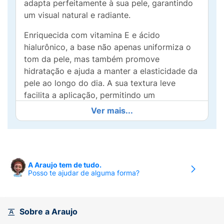
adapta perfeitamente à sua pele, garantindo
um visual natural e radiante.
Enriquecida com vitamina E e ácido
hialurônico, a base não apenas uniformiza o
tom da pele, mas também promove
hidratação e ajuda a manter a elasticidade da
pele ao longo do dia. A sua textura leve
facilita a aplicação, permitindo um
acabamento suave sem pesar.
Ver mais...
Ideal para todos os tipos de pele, a Base Soft
Blend é a escolha perfeita para quem busca
praticidade e qualidade em um único produto.
Deixe sua maquiagem impecável durante
A Araujo tem de tudo.
Posso te ajudar de alguma forma?
horas e realce a beleza da sua pele com Ruby
Rose. Experimente hoje e sinta a diferença!
Sobre a Araujo