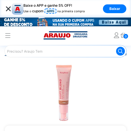
×
Baixe o APP e ganhe 5% OFF!
Baixar
cupom
Use o
APP5
na primeira compra
0
Araujo
Maquiagem
Rosto
Base
Base Líquida Rub