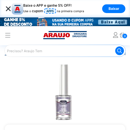
×
Baixe o APP e ganhe 5% OFF!
Baixar
cupom
Use o
APP5
na primeira compra
0
Araujo
Beleza e Cuidados
Unhas
Esmaltes
Base p