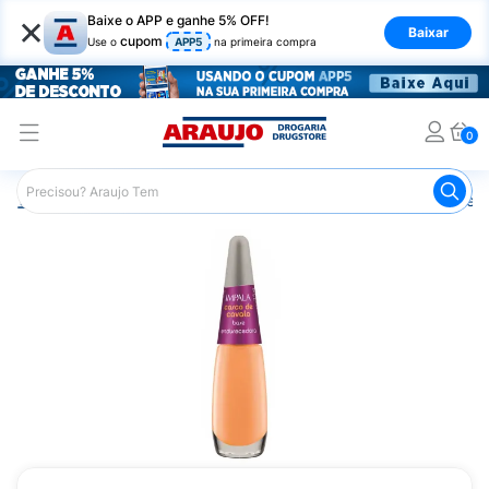
×
Baixe o APP e ganhe 5% OFF!
Baixar
cupom
Use o
APP5
na primeira compra
0
Araujo
Beleza e Cuidados
Unhas
Esmaltes
Base p