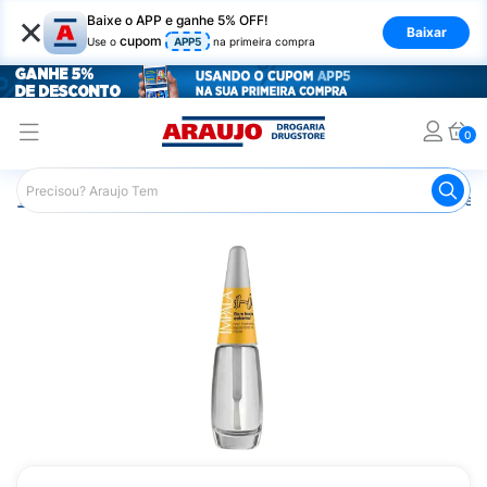
×
Baixe o APP e ganhe 5% OFF!
Baixar
cupom
Use o
APP5
na primeira compra
0
Araujo
Beleza e Cuidados
Unhas
Esmaltes
Base p