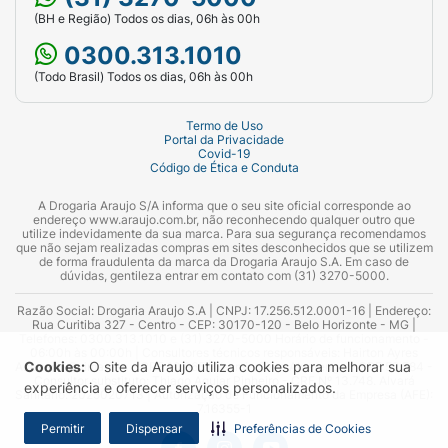
(BH e Região) Todos os dias, 06h às 00h
0300.313.1010
(Todo Brasil) Todos os dias, 06h às 00h
Termo de Uso
Portal da Privacidade
Covid-19
Código de Ética e Conduta
A Drogaria Araujo S/A informa que o seu site oficial corresponde ao
endereço www.araujo.com.br, não reconhecendo qualquer outro que
utilize indevidamente da sua marca. Para sua segurança recomendamos
que não sejam realizadas compras em sites desconhecidos que se utilizem
de forma fraudulenta da marca da Drogaria Araujo S.A. Em caso de
dúvidas, gentileza entrar em contato com (31) 3270-5000.
Razão Social: Drogaria Araujo S.A | CNPJ: 17.256.512.0001-16 | Endereço:
Rua Curitiba 327 - Centro - CEP: 30170-120 - Belo Horizonte - MG |
Telefones: 0300.313.1010 e (31) 3270-5000 Horário de funcionamento -
06:00h às 00:00h | Consultores técnicos responsáveis: Hairton Ayres
Cookies:
O site da Araujo utiliza cookies para melhorar sua
Azevedo Guimarães – CRF 10.965 | Yasmin Silva Alvarenga – CRF 52.584 -
Consultor substituto: Thiago Aguiar Pinheiro - CRF Nº 13.748. Alvará
experiência e oferecer serviços personalizados.
Sanitário: 2025020713 | Autorização de Funcionamento da Empresa (AFE):
7.16355-1
Permitir
Dispensar
Preferências de Cookies