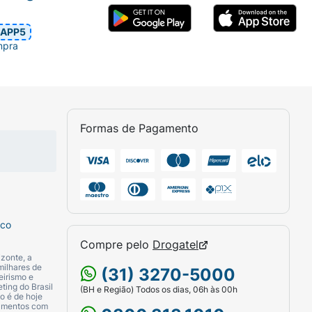
APP5
mpra
Formas de Pagamento
sco
Compre pelo
Drogatel
zonte, a
milhares de
(31) 3270-5000
eirismo e
ting do Brasil
(BH e Região) Todos os dias, 06h às 00h
o é de hoje
camentos com