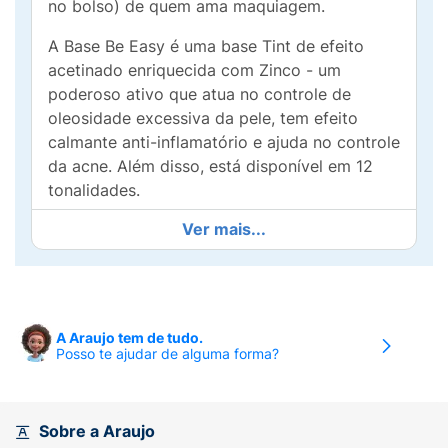
no bolso) de quem ama maquiagem.
A Base Be Easy é uma base Tint de efeito
acetinado enriquecida com Zinco - um
poderoso ativo que atua no controle de
oleosidade excessiva da pele, tem efeito
calmante anti-inflamatório e ajuda no controle
da acne. Além disso, está disponível em 12
tonalidades.
Ver mais...
Sua textura Tint permite alta espalhabilidade
e rendimento, proporcionando um
acabamento de média cobertura, além de
permitir a construção de camadas.
A Araujo tem de tudo.
Além disso, ela ainda é uma base com
Posso te ajudar de alguma forma?
proteção solar. Possui FPS20 e oferece mais
cuidado e proteção contra os fatores nocivos
da exposição ao sol.
Sobre a Araujo