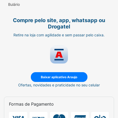
e calmante)
Bulário
Média cobertura (camadas construíveis)
Compre pelo site, app, whatsapp ou
acabamento acetinado
Drogatel
toque seco e confortável
Retire na loja com agilidade e sem passar pelo caixa.
embalagem prática (bico dosador)
mais volumetria (35g)
vegana, cruelty free, livre de parabenos.
Baixar aplicativo Araujo
Ofertas, novidades e praticidade no seu celular
COMO USAR
Com a pele limpa, aplique pouca quantidade
de produto até obter o efeito que deseja.
Formas de Pagamento
Você pode aplicar com a esponja, pincel ou
até mesmo com as pontas dos dedos.