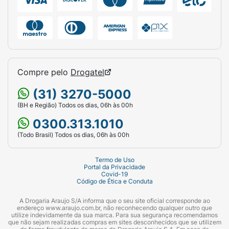
Experimente prepara a sua pele com o primer
e complementar a sua maquiagem finalizando
com pó compacto.
Compre pelo
Drogatel
Uma pele limpa e bem preparada permite que
o produto atinja a sua performance máxima.
(31) 3270-5000
Além disso, é importante que seu pincel ou
(BH e Região) Todos os dias, 06h às 00h
esponja também estejam limpos.
0300.313.1010
Para descobrir a sua cor ideal, é importante
(Todo Brasil) Todos os dias, 06h às 00h
testar no rosto (na região do queijo) e
observar seu pescoço e colo. A cor que mais
Termo de Uso
se aproximar de ambos é a correta para você.
Portal da Privacidade
Covid-19
Código de Ética e Conduta
Caso você já use a nossa base liquida matte
ou corretivo liquido, consulte a tabela acima
A Drogaria Araujo S/A informa que o seu site oficial corresponde ao
endereço www.araujo.com.br, não reconhecendo qualquer outro que
que preparamos para descobrir a(s)
utilize indevidamente da sua marca. Para sua segurança recomendamos
que não sejam realizadas compras em sites desconhecidos que se utilizem
cor(es) correspondente(s)