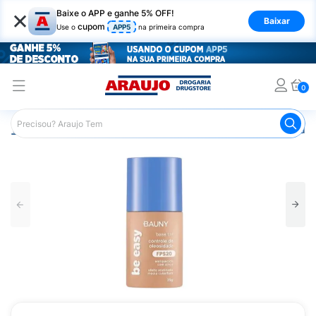
×
Baixe o APP e ganhe 5% OFF!
Baixar
cupom
Use o
APP5
na primeira compra
0
Araujo
Maquiagem
Rosto
Base
Base Tint Liquida