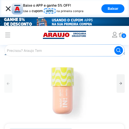
×
Baixe o APP e ganhe 5% OFF!
Baixar
cupom
Use o
APP5
na primeira compra
0
Araujo
Maquiagem
Rosto
Base
Base Tint Tint F