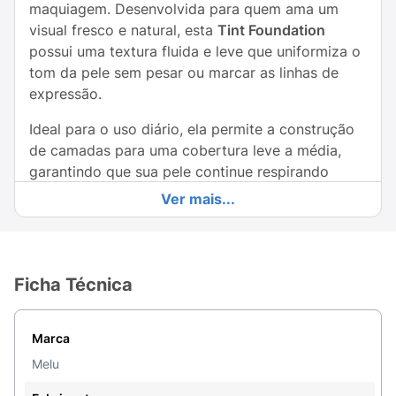
maquiagem. Desenvolvida para quem ama um
visual fresco e natural, esta
Tint Foundation
possui uma textura fluida e leve que uniformiza o
tom da pele sem pesar ou marcar as linhas de
expressão.
Ideal para o uso diário, ela permite a construção
de camadas para uma cobertura leve a média,
garantindo que sua pele continue respirando
enquanto esconde pequenas imperfeições. Com
Ver mais...
um acabamento acetinado e toque seco, a linha
Melu da Ruby Rose une qualidade dermatológica
com um design moderno e divertido. É a escolha
indispensável para o seu "no-makeup look",
Ficha Técnica
deixando seu rosto com um aspecto saudável,
hidratado e, claro,
muito bonita
!
Marca
Principais Benefícios:
Melu
Efeito Pele Real:
Uniformiza sem criar o aspecto