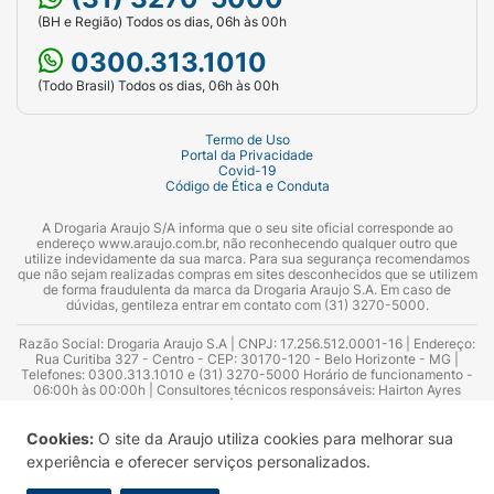
(BH e Região) Todos os dias, 06h às 00h
0300.313.1010
(Todo Brasil) Todos os dias, 06h às 00h
Termo de Uso
Portal da Privacidade
Covid-19
Código de Ética e Conduta
A Drogaria Araujo S/A informa que o seu site oficial corresponde ao
endereço www.araujo.com.br, não reconhecendo qualquer outro que
utilize indevidamente da sua marca. Para sua segurança recomendamos
que não sejam realizadas compras em sites desconhecidos que se utilizem
de forma fraudulenta da marca da Drogaria Araujo S.A. Em caso de
dúvidas, gentileza entrar em contato com (31) 3270-5000.
Razão Social: Drogaria Araujo S.A | CNPJ: 17.256.512.0001-16 | Endereço:
Rua Curitiba 327 - Centro - CEP: 30170-120 - Belo Horizonte - MG |
Telefones: 0300.313.1010 e (31) 3270-5000 Horário de funcionamento -
06:00h às 00:00h | Consultores técnicos responsáveis: Hairton Ayres
Azevedo Guimarães – CRF 10.965 | Yasmin Silva Alvarenga – CRF 52.584 -
Consultor substituto: Thiago Aguiar Pinheiro - CRF Nº 13.748. Alvará
Sanitário: 2025020713 | Autorização de Funcionamento da Empresa (AFE):
Cookies:
O site da Araujo utiliza cookies para melhorar sua
7.16355-1
experiência e oferecer serviços personalizados.