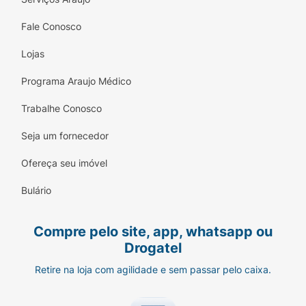
Com o rosto limpo e hidratado, aplique
Fale Conosco
pequenas gotas da
Base Tint Melu
diretamente na pele.
Lojas
Espalhe com os dedos, pincel ou esponja,
Programa Araujo Médico
do centro para as extremidades do rosto.
Trabalhe Conosco
Se desejar mais cobertura, aplique uma
segunda camada após a primeira secar.
Seja um fornecedor
Ofereça seu imóvel
Ficha Técnica:
Bulário
Marca:
Melu by Ruby Rose.
Linha:
Made in Bonita!
Compre pelo site, app, whatsapp ou
Drogatel
Tipo:
Tint Foundation (Base Tint).
Retire na loja com agilidade e sem passar pelo caixa.
Acabamento:
Natural / Acetinado.
Características:
Vegano / Sem crueldade