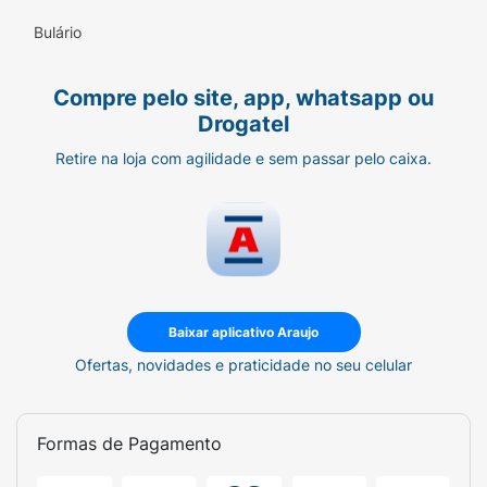
Agite bem antes de usar.
Bulário
Com o rosto limpo e hidratado, aplique
pequenas gotas da
Base Tint Melu
Compre pelo site, app, whatsapp ou
diretamente na pele.
Drogatel
Espalhe com os dedos, pincel ou
Retire na loja com agilidade e sem passar pelo caixa.
esponja, do centro para as extremidades
do rosto.
Se desejar mais cobertura, aplique uma
segunda camada após a primeira secar.
Baixar aplicativo Araujo
Ficha Técnica:
Ofertas, novidades e praticidade no seu celular
Marca:
Melu by Ruby Rose.
Linha:
Made in Bonita!
Formas de Pagamento
Tipo:
Tint Foundation (Base Tint).