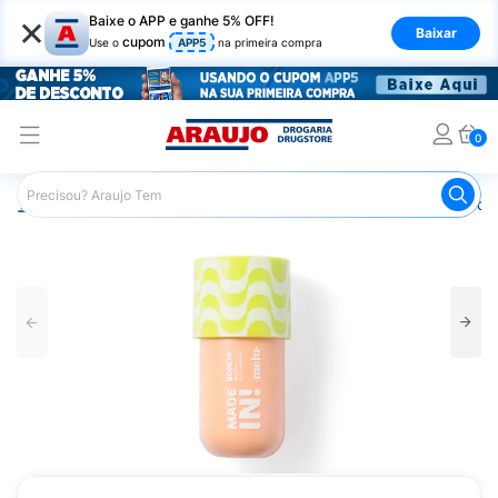
×
Baixe o APP e ganhe 5% OFF!
Baixar
cupom
Use o
APP5
na primeira compra
0
Araujo
Maquiagem
Rosto
Base
Base Tint Tint F