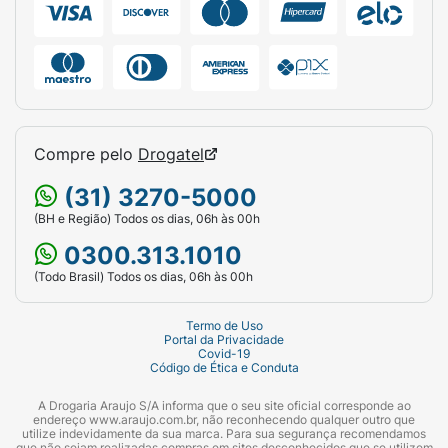
Acabamento:
Natural / Acetinado.
Características:
Vegano / Sem crueldade
animal.
Compre pelo
Drogatel
(31) 3270-5000
(BH e Região) Todos os dias, 06h às 00h
0300.313.1010
(Todo Brasil) Todos os dias, 06h às 00h
Termo de Uso
Portal da Privacidade
Covid-19
Código de Ética e Conduta
A Drogaria Araujo S/A informa que o seu site oficial corresponde ao
endereço www.araujo.com.br, não reconhecendo qualquer outro que
utilize indevidamente da sua marca. Para sua segurança recomendamos
que não sejam realizadas compras em sites desconhecidos que se utilizem