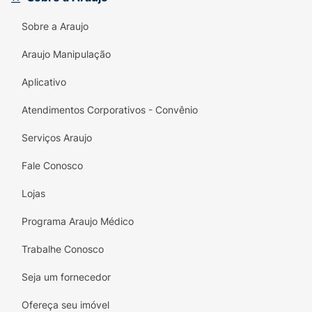
Efeito Pele Real:
Uniformiza sem criar o
Sobre a Araujo
aspecto de "máscara".
Araujo Manipulação
Textura Fluida:
Fácil de espalhar e de
rápida absorção.
Aplicativo
Cobertura Construível:
Permite ajustar a
Atendimentos Corporativos - Convênio
intensidade do leve ao médio.
Serviços Araujo
Conforto Prolongado:
Não craquela e
Fale Conosco
mantém a pele com toque aveludado.
Lojas
Embalagem Prática:
Formato compacto e
fofo, perfeito para levar no nécessaire.
Programa Araujo Médico
Qualidade Melu:
Produto Vegano e Cruelty
Trabalhe Conosco
Free.
Seja um fornecedor
Modo de Uso:
Ofereça seu imóvel