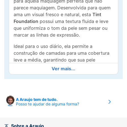
para aquela maquiagem perfeita que não
parece maquiagem. Desenvolvida para quem
ama um visual fresco e natural, esta
Tint
Foundation
possui uma textura fluida e leve
que uniformiza o tom da pele sem pesar ou
marcar as linhas de expressão.
Ideal para o uso diário, ela permite a
construção de camadas para uma cobertura
leve a média, garantindo que sua pele
continue respirando enquanto esconde
Ver mais...
pequenas imperfeições. Com um acabamento
acetinado e toque seco, a linha Melu da Ruby
Rose une qualidade dermatológica com um
design moderno e divertido. É a escolha
A Araujo tem de tudo.
indispensável para o seu "no-makeup look",
Posso te ajudar de alguma forma?
deixando seu rosto com um aspecto
saudável, hidratado e, claro,
muito bonita
!
Principais Benefícios:
Sobre a Araujo