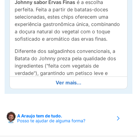
Johnny sabor Ervas Finas
é a escolha
perfeita. Feita a partir de batatas-doces
selecionadas, estes chips oferecem uma
experiência gastronômica única, combinando
a doçura natural do vegetal com o toque
sofisticado e aromático das ervas finas.
Diferente dos salgadinhos convencionais, a
Batata do Johnny preza pela qualidade dos
ingredientes ("feita com vegetais de
verdade"), garantindo um petisco leve e
extremamente crocante. É a companhia ideal
Ver mais...
para o lanche da tarde, para acompanhar sua
série favorita ou para ter na bolsa quando
bater aquela fome.
Por que escolher a Batata do Johnny?
A Araujo tem de tudo.
Posso te ajudar de alguma forma?
100% Vegano:
Um produto livre de
ingredientes de origem animal.