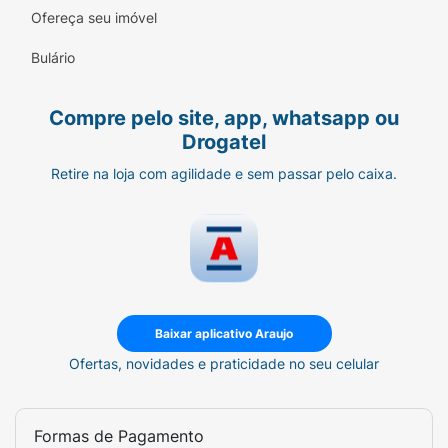
Ofereça seu imóvel
Peso Líquido:
45g
Bulário
Embalagem:
Pacote individual selado
Experimente o equilíbrio perfeito entre o
Compre pelo site, app, whatsapp ou
rústico e o gourmet com a Batata do Johnny!
Drogatel
Retire na loja com agilidade e sem passar pelo caixa.
Baixar aplicativo Araujo
Ofertas, novidades e praticidade no seu celular
Formas de Pagamento