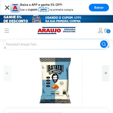
×
Baixe o APP e ganhe 5% OFF!
Baixar
cupom
Use o
APP5
na primeira compra
0
Araujo
Mercado
Salgadinhos e Snacks
Salgadinhos