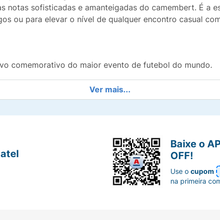
 as notas sofisticadas e amanteigadas do camembert. É a es
ogos ou para elevar o nível de qualquer encontro casual co
ivo comemorativo do maior evento de futebol do mundo.
adas de Queijo Camembert Francês.
Ver mais...
ionadas para uma textura superior.
 lisas Lay's em cada mordida.
Baixe o A
atel
OFF!
ca ideal para fãs de futebol e gastronomia.
Use o
cupom
na primeira co
harmonize sua Lay's Camembert com um espumante gelado 
as e frutas secas.