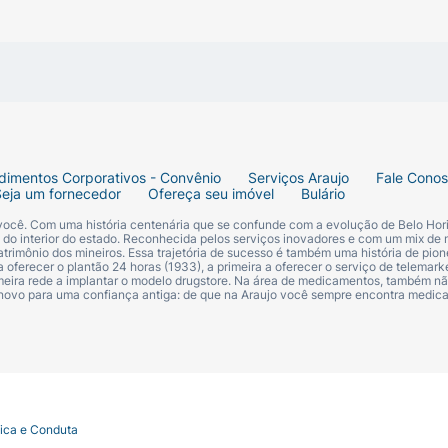
dimentos Corporativos - Convênio
Serviços Araujo
Fale Cono
Seja um fornecedor
Ofereça seu imóvel
Bulário
 você. Com uma história centenária que se confunde com a evolução de Belo Hori
s do interior do estado. Reconhecida pelos serviços inovadores e com um mix de 
trimônio dos mineiros. Essa trajetória de sucesso é também uma história de pion
 oferecer o plantão 24 horas (1933), a primeira a oferecer o serviço de telemarke
primeira rede a implantar o modelo drugstore. Na área de medicamentos, também nã
 novo para uma confiança antiga: de que na Araujo você sempre encontra medi
tica e Conduta