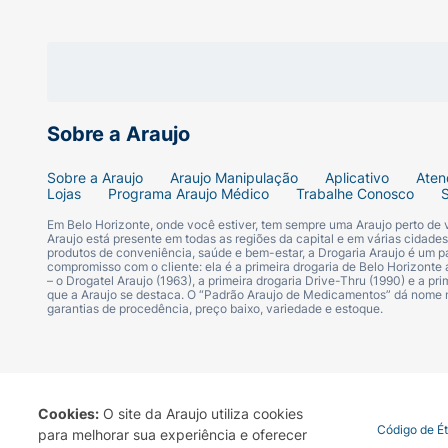
Ficha Técnica:
Marca:
Lay's (PepsiCo).
Sabor:
Queijo Camembert Francês.
Sobre a Araujo
Peso Líquido:
62g.
Sobre a Araujo
Araujo Manipulação
Aplicativo
Aten
Lojas
Programa Araujo Médico
Trabalhe Conosco
Tipo:
Batata lisa frita.
Em Belo Horizonte, onde você estiver, tem sempre uma Araujo perto de
Araujo está presente em todas as regiões da capital e em várias cidade
produtos de conveniência, saúde e bem-estar, a Drogaria Araujo é um pa
compromisso com o cliente: ela é a primeira drogaria de Belo Horizonte a
– o Drogatel Araujo (1963), a primeira drogaria Drive-Thru (1990) e a 
que a Araujo se destaca. O “Padrão Araujo de Medicamentos” dá nome
garantias de procedência, preço baixo, variedade e estoque.
Cookies:
O site da Araujo utiliza cookies
Termo de Uso
Portal da Privacidade
Covid-19
Código de É
para melhorar sua experiência e oferecer