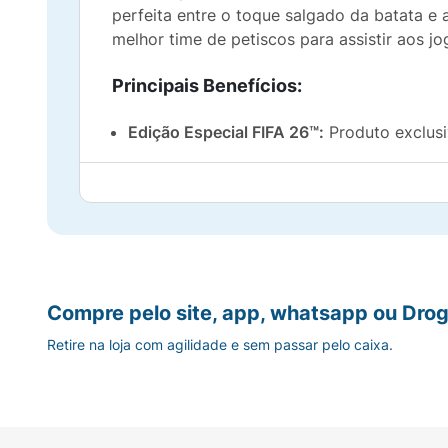
perfeita entre o toque salgado da batata e
melhor time de petiscos para assistir aos j
Principais Benefícios:
Edição Especial FIFA 26™:
Produto exclus
Sabor Gourmet:
Notas autênticas e refin
Feita com Batata de Verdade:
Fatias selec
Crocância Imbatível:
A leveza das batatas
Compre pelo site, app, whatsapp ou Drog
Momento Colecionador:
Embalagem temáti
Retire na loja com agilidade e sem passar pelo caixa.
Dicas de Consumo:
Para um momento de torcida com classe, 
brilha em tábuas de frios ao lado de castanh