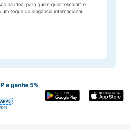
colha ideal para quem quer "escalar" o
m um toque de elegância internacional.
PP e ganhe 5%
APP5
mpra
ou uma cerveja do tipo
Witbier
. Ela também