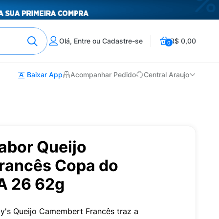
Olá, Entre ou Cadastre-se
R$ 0,00
0
Baixar App
Acompanhar Pedido
Central Araujo
abor Queijo
rancês Copa do
A 26 62g
ay's Queijo Camembert Francês traz a