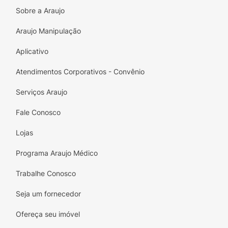
Sobre a Araujo
Experiência Premium:
Sabor sofisticado de
Peito de Peru que eleva o nível do seu
Araujo Manipulação
snack.
Aplicativo
Máximo Frescor:
Produção ágil (48h) para
Atendimentos Corporativos - Convênio
garantir a crocância da batata de verdade.
Serviços Araujo
Textura Elegante:
Fatias finas e lisas que
derretem na boca com suavidade.
Fale Conosco
Porção Individual:
Embalagem de 35g,
Lojas
prática para consumir a qualquer hora e
levar para onde quiser.
Programa Araujo Médico
Livre de Glúten:
Segurança e qualidade
Trabalhe Conosco
para quem possui restrições alimentares.
Seja um fornecedor
Dicas de Consumo:
Ofereça seu imóvel
Lay's Sensações Peito de Peru é a companhia