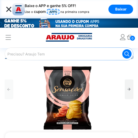
×
Baixe o APP e ganhe 5% OFF!
Baixar
cupom
Use o
APP5
na primeira compra
0
Araujo
Mercado
Salgadinhos e Snacks
Batata Chips