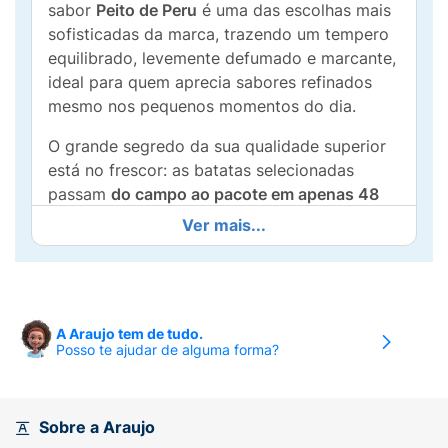
sabor
Peito de Peru
é uma das escolhas mais
sofisticadas da marca, trazendo um tempero
equilibrado, levemente defumado e marcante,
ideal para quem aprecia sabores refinados
mesmo nos pequenos momentos do dia.
O grande segredo da sua qualidade superior
está no frescor: as batatas selecionadas
passam
do campo ao pacote em apenas 48
horas
, garantindo uma textura lisa e uma
Ver mais...
crocância excepcional. Este pacote de
35g
é
o tamanho perfeito para uma degustação
individual, permitindo que você leve um toque
de elegância para o seu lanche no trabalho,
A Araujo tem de tudo.
na faculdade ou em qualquer lugar. Além
Posso te ajudar de alguma forma?
disso, é um produto que
não contém glúten
,
atendendo a diversas necessidades
alimentares com o máximo de sabor.
Sobre a Araujo
Principais Benefícios: