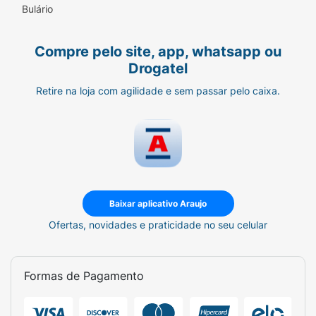
Bulário
ideal para um suco de uva integral ou um chá
gelado em uma tarde de descanso. Se quiser
transformar seu lanche em um momento
Compre pelo site, app, whatsapp ou
gourmet, experimente combiná-la com um
Drogatel
patê suave de ervas finas.
Retire na loja com agilidade e sem passar pelo caixa.
Ficha Técnica:
Marca:
Lay's (PepsiCo).
Linha:
Sensações (Premium Chips).
Sabor:
Peito de Peru.
Baixar aplicativo Araujo
Peso Líquido:
35g.
Ofertas, novidades e praticidade no seu celular
Tipo:
Batata frita lisa.
Destaques:
Do campo ao pacote em 48h,
Formas de Pagamento
não contém glúten.