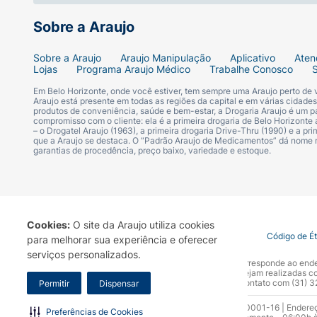
Sobre a Araujo
Sobre a Araujo
Araujo Manipulação
Aplicativo
Aten
Lojas
Programa Araujo Médico
Trabalhe Conosco
Em Belo Horizonte, onde você estiver, tem sempre uma Araujo perto de
Araujo está presente em todas as regiões da capital e em várias cidade
produtos de conveniência, saúde e bem-estar, a Drogaria Araujo é um pa
compromisso com o cliente: ela é a primeira drogaria de Belo Horizonte a
– o Drogatel Araujo (1963), a primeira drogaria Drive-Thru (1990) e a 
que a Araujo se destaca. O “Padrão Araujo de Medicamentos” dá nome
garantias de procedência, preço baixo, variedade e estoque.
Cookies:
O site da Araujo utiliza cookies
Termo de Uso
Portal da Privacidade
Covid-19
Código de É
para melhorar sua experiência e oferecer
serviços personalizados.
A Drogaria Araujo S/A informa que o seu site oficial corresponde ao e
marca. Para sua segurança recomendamos que não sejam realizadas com
Araujo S.A. Em caso de dúvidas, gentileza entrar em contato com (31)
Permitir
Dispensar
Razão Social: Drogaria Araujo S.A | CNPJ: 17.256.512.0001-16 | Endere
Preferências de Cookies