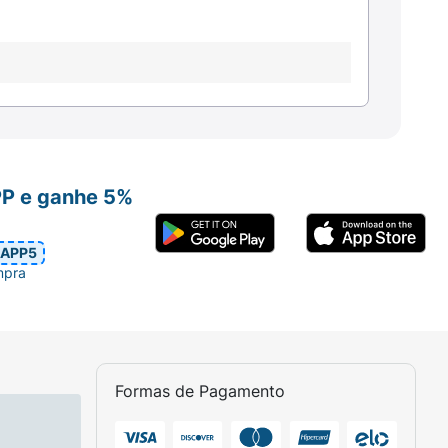
PP e ganhe 5%
APP5
mpra
Formas de Pagamento