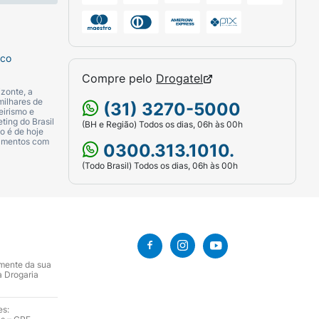
sco
Compre pelo
Drogatel
zonte, a
milhares de
(31) 3270-5000
eirismo e
ting do Brasil
(BH e Região) Todos os dias, 06h às 00h
o é de hoje
camentos com
0300.313.1010.
(Todo Brasil) Todos os dias, 06h às 00h
amente da sua
a Drogaria
es: