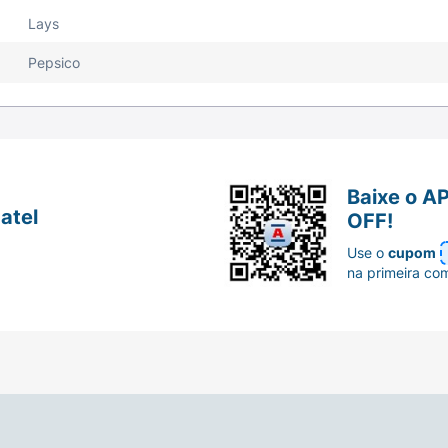
Lays
Pepsico
Baixe o A
atel
OFF!
Use o
cupom
na primeira co