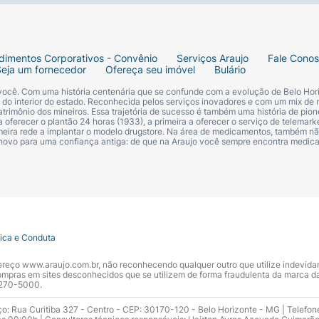
dimentos Corporativos - Convênio
Serviços Araujo
Fale Cono
Seja um fornecedor
Ofereça seu imóvel
Bulário
 você. Com uma história centenária que se confunde com a evolução de Belo Hori
s do interior do estado. Reconhecida pelos serviços inovadores e com um mix de 
trimônio dos mineiros. Essa trajetória de sucesso é também uma história de pion
 oferecer o plantão 24 horas (1933), a primeira a oferecer o serviço de telemarke
primeira rede a implantar o modelo drugstore. Na área de medicamentos, também nã
 novo para uma confiança antiga: de que na Araujo você sempre encontra medi
tica e Conduta
ndereço www.araujo.com.br, não reconhecendo qualquer outro que utilize indevid
pras em sites desconhecidos que se utilizem de forma fraudulenta da marca d
 3270-5000.
ço: Rua Curitiba 327 - Centro - CEP: 30170-120 - Belo Horizonte - MG | Telefon