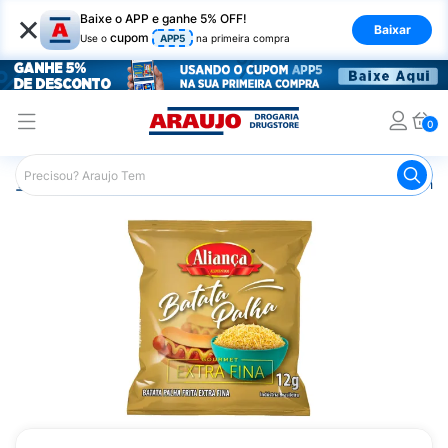
×
Baixe o APP e ganhe 5% OFF!
Baixar
cupom
Use o
APP5
na primeira compra
0
Araujo
Mercado
Salgadinhos e Snacks
Batata Palha