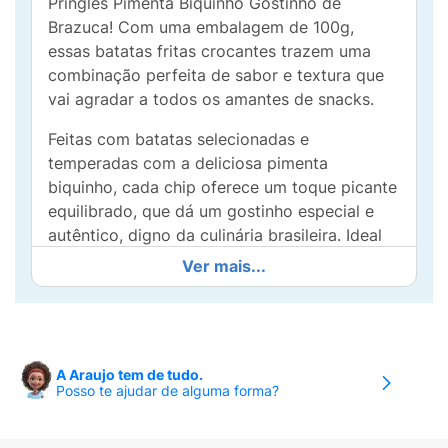
Pringles Pimenta Biquinho Gostinho de
Brazuca! Com uma embalagem de 100g,
essas batatas fritas crocantes trazem uma
combinação perfeita de sabor e textura que
vai agradar a todos os amantes de snacks.
Feitas com batatas selecionadas e
temperadas com a deliciosa pimenta
biquinho, cada chip oferece um toque picante
equilibrado, que dá um gostinho especial e
autêntico, digno da culinária brasileira. Ideal
para acompanhar suas reuniões com amigos,
Ver mais...
maratonas de filmes ou simplesmente para
satisfazer aquele desejo de algo saboroso a
qualquer hora do dia.
As Batatas Pringles Pimenta Biquinho são a
A Araujo tem de tudo.
Posso te ajudar de alguma forma?
escolha perfeita para quem busca uma
experiência única de sabor, unindo a
crocância característica da Pringles a um