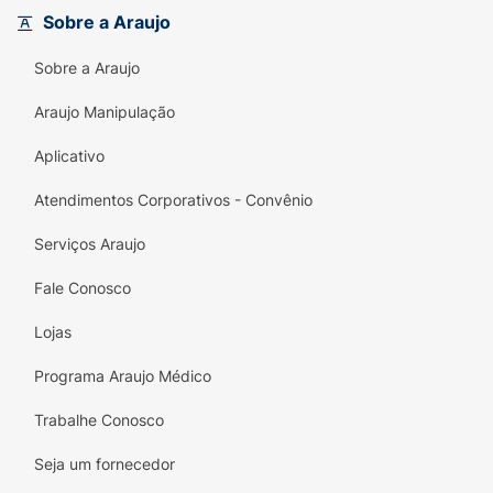
tempero que faz a diferença. Não perca a
Sobre a Araujo
chance de experimentar essa iguaria que
Sobre a Araujo
combina tradição e inovação!
Araujo Manipulação
Aplicativo
Atendimentos Corporativos - Convênio
Serviços Araujo
Fale Conosco
Lojas
Programa Araujo Médico
Trabalhe Conosco
Seja um fornecedor