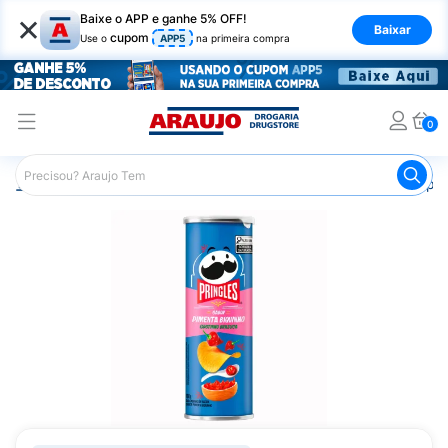
×
Baixe o APP e ganhe 5% OFF!
Baixar
cupom
Use o
APP5
na primeira compra
0
Araujo
Mercado
Salgadinhos e Snacks
Batata Chips