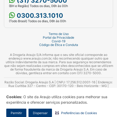
(31) 3270-5000
(BH e Região) Todos os dias, 06h às 00h
0300.313.1010
(Todo Brasil) Todos os dias, 06h às 00h
Termo de Uso
Portal da Privacidade
Covid-19
Código de Ética e Conduta
A Drogaria Araujo S/A informa que o seu site oficial corresponde ao
endereço www.araujo.com.br, não reconhecendo qualquer outro que
utilize indevidamente da sua marca. Para sua segurança recomendamos
que não sejam realizadas compras em sites desconhecidos que se utilizem
de forma fraudulenta da marca da Drogaria Araujo S.A. Em caso de
dúvidas, gentileza entrar em contato com (31) 3270-5000.
Razão Social: Drogaria Araujo S.A | CNPJ: 17.256.512.0001-16 | Endereço:
Rua Curitiba 327 - Centro - CEP: 30170-120 - Belo Horizonte - MG |
Telefones: 0300.313.1010 e (31) 3270-5000 Horário de funcionamento -
06:00h às 00:00h | Consultores técnicos responsáveis: Hairton Ayres
Cookies:
O site da Araujo utiliza cookies para melhorar sua
Azevedo Guimarães – CRF 10.965 | Yasmin Silva Alvarenga – CRF 52.584 -
Consultor substituto: Thiago Aguiar Pinheiro - CRF Nº 13.748. Alvará
experiência e oferecer serviços personalizados.
Sanitário: 2025020713 | Autorização de Funcionamento da Empresa (AFE):
7.16355-1
Permitir
Dispensar
Preferências de Cookies