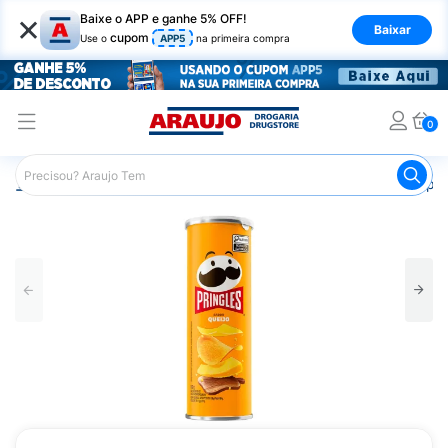
×
Baixe o APP e ganhe 5% OFF!
Baixar
cupom
Use o
APP5
na primeira compra
0
Araujo
Mercado
Salgadinhos e Snacks
Batata Chips