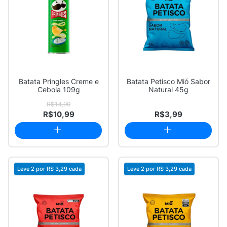
Batata Pringles Creme e
Batata Petisco Mió Sabor
Cebola 109g
Natural 45g
R$14,99
R$10,99
R$3,99
Leve 2 por
R$ 3,29
cada
Leve 2 por
R$ 3,29
cada