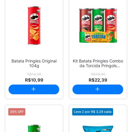
Batata Pringles Original
Kit Batata Pringles Combo
104g
da Torcida Pringols
Sabores Chu...
R$14,99
R$38,49
R$10,99
R$22,39
26% OFF
Leve 2 por
R$ 3,29
cada