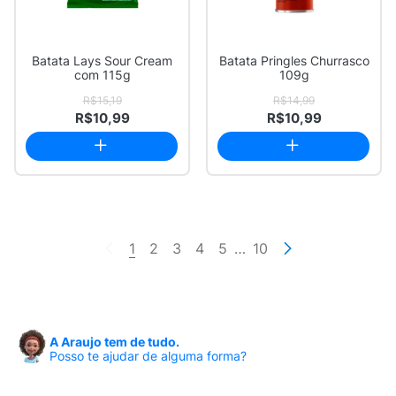
Batata Lays Sour Cream
Batata Pringles Churrasco
com 115g
109g
R$15,19
R$14,99
R$10,99
R$10,99
1
2
3
4
5
…
10
A Araujo tem de tudo.
Posso te ajudar de alguma forma?