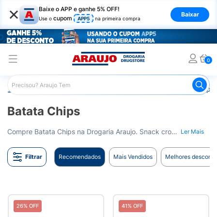
×
Baixe o APP e ganhe 5% OFF!
Baixar
cupom
Use o
APP5
na primeira compra
0
Araujo
Mercado
Salgadinhos e Snacks
Batata Chips
Batata Chips
Compre Batata Chips na Drogaria Araujo. Snack crocante e delicioso para o seu lanche. Entrega para todo o Brasil.
Ler Mais
Filtrar
Recomendados
Mais Vendidos
Melhores desconto
26% OFF
41% OFF