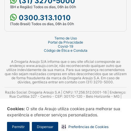
(31) 3270-5000
(BH e Região) Todos os dias, 06h às 00h
0300.313.1010
(Todo Brasil) Todos os dias, 06h às 00h
Termo de Uso
Portal da Privacidade
Covid-19
Código de Ética e Conduta
A Drogaria Araujo S/A informa que o seu site oficial corresponde ao
endereço www.araujo.com.br, não reconhecendo qualquer outro que
utilize indevidamente da sua marca. Para sua segurança recomendamos
que não sejam realizadas compras em sites desconhecidos que se utilizem
de forma fraudulenta da marca da Drogaria Araujo S.A. Em caso de
dúvidas, gentileza entrar em contato com (31) 3270-5000.
Razão Social: Drogaria Araujo S.A | CNPJ: 17.256.512.0001-16 | Endereço:
Rua Curitiba 327 - Centro - CEP: 30170-120 - Belo Horizonte - MG |
Telefones: 0300.313.1010 e (31) 3270-5000 Horário de funcionamento -
06:00h às 00:00h | Consultores técnicos responsáveis: Hairton Ayres
Cookies:
O site da Araujo utiliza cookies para melhorar sua
Azevedo Guimarães – CRF 10.965 | Yasmin Silva Alvarenga – CRF 52.584 -
Consultor substituto: Thiago Aguiar Pinheiro - CRF Nº 13.748. Alvará
experiência e oferecer serviços personalizados.
Sanitário: 2025020713 | Autorização de Funcionamento da Empresa (AFE):
7.16355-1
Permitir
Dispensar
Preferências de Cookies