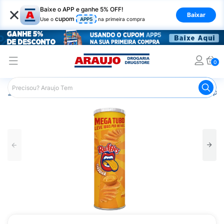
×
Baixe o APP e ganhe 5% OFF!
Baixar
cupom
Use o
APP5
na primeira compra
0
Araujo
Mercado
Salgadinhos e Snacks
Batata Chips