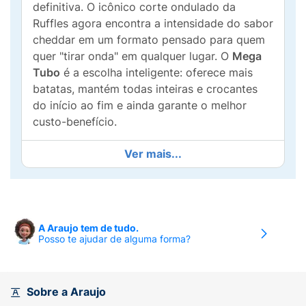
definitiva. O icônico corte ondulado da
Ruffles agora encontra a intensidade do sabor
cheddar em um formato pensado para quem
quer "tirar onda" em qualquer lugar. O
Mega
Tubo
é a escolha inteligente: oferece mais
batatas, mantém todas inteiras e crocantes
do início ao fim e ainda garante o melhor
custo-benefício.
Seja para maratonar sua série favorita, levar
Ver mais...
para o churrasco com os amigos ou garantir
aquele lanche caprichado no trabalho, a
Ruffles em tubo é sinônimo de conveniência.
O sistema de empilhamento preserva a
A Araujo tem de tudo.
textura perfeita e a embalagem com tampa
Posso te ajudar de alguma forma?
permite que você coma um pouco agora e
guarde o restante sem perder o frescor.
Principais Benefícios:
Sobre a Araujo