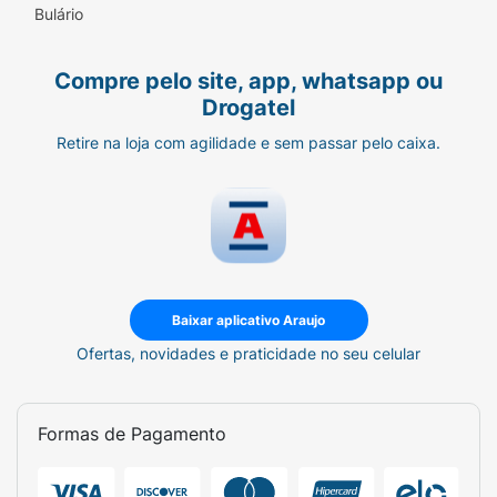
Bulário
barbecue ou acompanhando um refrigerante
bem gelado. É o snack que não pode faltar no
seu estoque de diversão!
Compre pelo site, app, whatsapp ou
Drogatel
Ficha Técnica:
Retire na loja com agilidade e sem passar pelo caixa.
Marca:
Ruffles (PepsiCo).
Sabor:
Cheddar.
Linha:
Mega Tubo (Leve Mais por Menos).
Formato:
Batata ondulada empilhada.
Baixar aplicativo Araujo
Embalagem:
Tubo com tampa protetora.
Ofertas, novidades e praticidade no seu celular
Formas de Pagamento