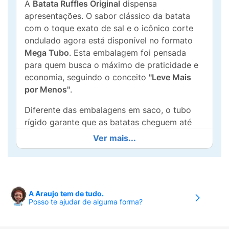
A
Batata Ruffles Original
dispensa
apresentações. O sabor clássico da batata
com o toque exato de sal e o icônico corte
ondulado agora está disponível no formato
Mega Tubo
. Esta embalagem foi pensada
para quem busca o máximo de praticidade e
economia, seguindo o conceito
"Leve Mais
por Menos"
.
Diferente das embalagens em saco, o tubo
rígido garante que as batatas cheguem até
você inteiras, preservando a textura crocante
Ver mais...
que só a Ruffles tem. É a escolha perfeita
para ter na despensa e servir em reuniões de
família, festas com amigos ou para
acompanhar aquele lanche especial. Com a
A Araujo tem de tudo.
tampa protetora, você mantém o frescor do
Posso te ajudar de alguma forma?
produto mesmo após aberto, garantindo que
a última batata seja tão saborosa quanto a