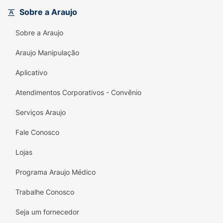
primeira.
Sobre a Araujo
Principais Benefícios:
Sobre a Araujo
Sabor Original:
O tempero clássico e
equilibrado que agrada a todos os
Araujo Manipulação
paladares.
Aplicativo
Mega Tubo Econômico:
Ideal para
Atendimentos Corporativos - Convênio
compartilhar, oferecendo mais produto com
melhor custo-benefício.
Serviços Araujo
Integridade das Batatas:
O formato em
Fale Conosco
tubo protege as fatias contra quebras
durante o transporte.
Lojas
Crocância Ondulada:
O corte tradicional da
Programa Araujo Médico
Ruffles que proporciona uma mordida
Trabalhe Conosco
inconfundível.
Seja um fornecedor
Conservação Prolongada:
Tampa plástica