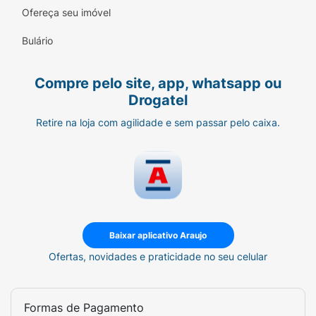
que mantém o produto sequinho e crocante
Ofereça seu imóvel
após o uso inicial.
Bulário
Dicas de Consumo:
A Ruffles Original é extremamente versátil!
Compre pelo site, app, whatsapp ou
Experimente acompanhá-la com molhos
Drogatel
caseiros, como maionese temperada ou
Retire na loja com agilidade e sem passar pelo caixa.
guacamole, ou sirva como acompanhamento
de um hot-dog ou hambúrguer artesanal.
Ficha Técnica:
Marca:
Ruffles (PepsiCo).
Sabor:
Original (Sal).
Baixar aplicativo Araujo
Linha:
Mega Tubo (Leve Mais por Menos).
Ofertas, novidades e praticidade no seu celular
Formato:
Batata ondulada empilhada.
Formas de Pagamento
Embalagem:
Tubo rígido com tampa.