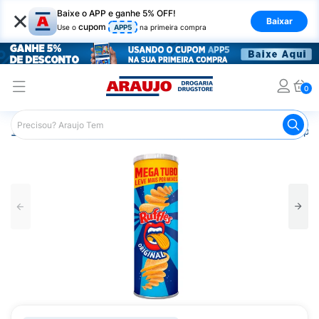
×
Baixe o APP e ganhe 5% OFF!
Baixar
cupom
Use o
APP5
na primeira compra
0
Araujo
Mercado
Salgadinhos e Snacks
Batata Chips